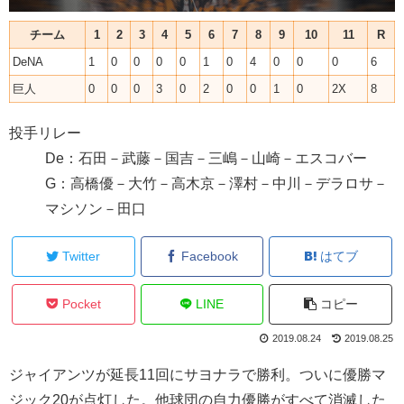
チーム
1
2
3
4
5
6
7
8
9
10
11
R
DeNA
1
0
0
0
0
1
0
4
0
0
0
6
巨人
0
0
0
3
0
2
0
0
1
0
2X
8
投手リレー
De：石田－武藤－国吉－三嶋－山崎－エスコバー
G：高橋優－大竹－高木京－澤村－中川－デラロサ－
マシソン－田口
Twitter
Facebook
はてブ
Pocket
LINE
コピー
2019.08.24
2019.08.25
ジャイアンツが延長11回にサヨナラで勝利。ついに優勝マ
ジック20が点灯した。他球団の自力優勝がすべて消滅した