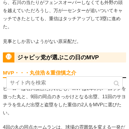
ら、石川の当たりがフェンスオーバーしなくても外野の頭
を越えていただろうし、万が一センターが追いついてキャ
ッチできたとしても、重信はタッチアップして3塁に進め
た。
見事としか言いようがない原采配だ。
ジャビッ党が選ぶこの日のMVP
MVP・・・丸佳浩＆重信慎之介
ヒーローは石川慎吾だけれども、MVPは2本のホームランを
放った丸と、9回の同点のきっかけとなる出塁、11回のサヨ
ナラを生んだ出塁と盗塁をした重信の2人をMVPに選びた
い。
4回の丸の同点ホームランは、球場の雰囲気を変える一発だ