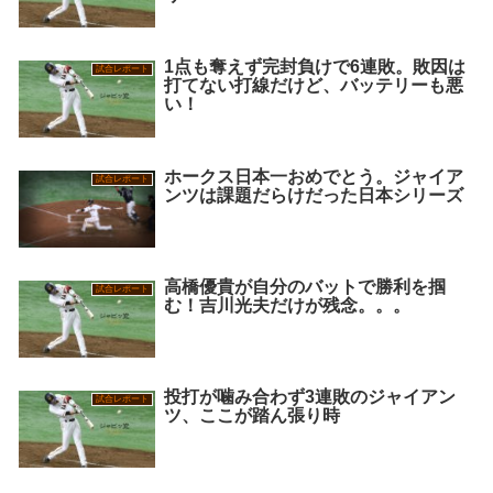
1点も奪えず完封負けで6連敗。敗因は
試合レポート
打てない打線だけど、バッテリーも悪
い！
ホークス日本一おめでとう。ジャイア
試合レポート
ンツは課題だらけだった日本シリーズ
高橋優貴が自分のバットで勝利を掴
試合レポート
む！吉川光夫だけが残念。。。
投打が噛み合わず3連敗のジャイアン
試合レポート
ツ、ここが踏ん張り時