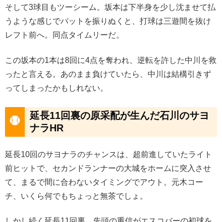
そして3球目もツーシーム。坂本は下半身を少し沈ませて払
うような感じでバットを振りぬくと、打球は三遊間を抜け
レフト前へ。同点タイムリーだ。
この坂本の1本は8回に4点を奪われ、逆転を許した中川を救
ったと言える。あのまま負けていたら、中川は結構引きず
ってしまったかもしれない。
延長11回裏の原采配が生んだ石川のサヨ
ナラHR
延長10回のサヨナラのチャンスは、超前進していたライト
前ヒットで、セカンドランナーの大城をホームに突入させ
て、まるで間に合わないタイミングでアウト。元木コー
チ、いくら何でもちょっと無茶でしょ。
しかし続く延長11回裏、先頭の重信がエスコバーの初球を