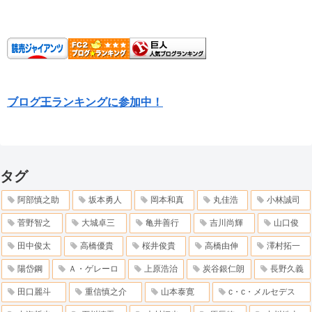
ブログ王ランキングに参加中！
タグ
阿部慎之助
坂本勇人
岡本和真
丸佳浩
小林誠司
菅野智之
大城卓三
亀井善行
吉川尚輝
山口俊
田中俊太
高橋優貴
桜井俊貴
高橋由伸
澤村拓一
陽岱鋼
Ａ・ゲレーロ
上原浩治
炭谷銀仁朗
長野久義
田口麗斗
重信慎之介
山本泰寛
c・c・メルセデス