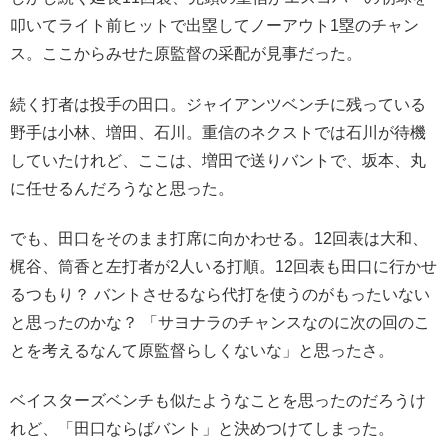
叩いてライト前ヒットで出塁してノーアウト1塁のチャン
ス。ここからみせた原監督の采配が見事だった。
続く打者は投手の田口。ジャイアンツベンチに残っている
野手は小林、増田、石川。重信のネクストでは石川が待機
していたけれど、ここは、増田で送りバントで、坂本、丸
に任せるんだろうなと思った。
でも、田口をそのまま打席に向かわせる。12回表は大和、
梶谷、筒香と左打者が2人いる打順。12回表も田口に行かせ
るつもり？ バントさせるなら代打を使うのがもったいない
と思ったのかな？ 「サヨナラのチャンスなのに次の回のこ
とを考えるなんて原監督らしくないな」と思ったさ。
ベイスターズベンチも似たようなことを思ったのだろうけ
れど、「田口ならばバント」と決めつけてしまった。