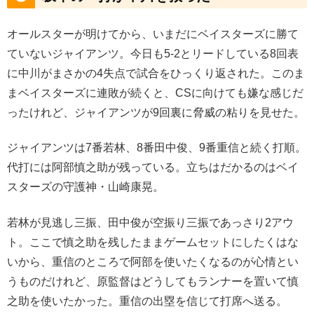
オールスターが明けてから、いまだにベイスターズに勝て
ていないジャイアンツ。今日も5-2とリードしている8回表
に中川がまさかの4失点で試合をひっくり返された。このま
まベイスターズに連敗が続くと、CSに向けても嫌な感じだ
ったけれど、ジャイアンツが9回裏に脅威の粘りを見せた。
ジャイアンツは7番若林、8番田中俊、9番重信と続く打順。
代打には阿部慎之助が残っている。立ちはだかるのはベイ
スターズの守護神・山崎康晃。
若林が見逃し三振、田中俊が空振り三振であっさり2アウ
ト。ここで慎之助を残したままゲームセットにしたくはな
いから、重信のところで阿部を使いたくなるのが心情とい
うものだけれど、原監督はどうしてもランナーを置いて慎
之助を使いたかった。重信の出塁を信じて打席へ送る。