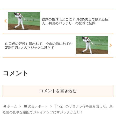
強気の投球はどこに？ 序盤5失点で敗れた巨
人、初回のバッテリーの配球に疑問
山口俊の好投も報われず、今永の前にわずか
2安打で巨人のマジックは減らず
コメント
コメントを書き込む
ホーム
試合レポート
石川のサヨナラ弾を生み出した、原
監督の見事な采配でジャイアンツにマジックが点灯！