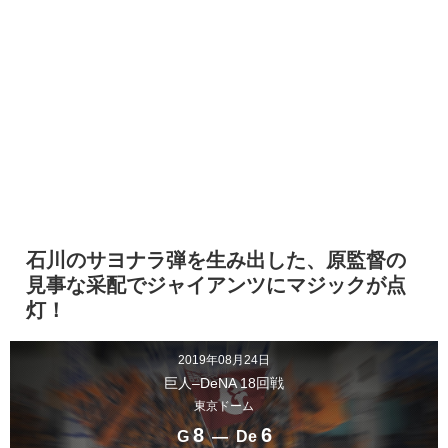
石川のサヨナラ弾を生み出した、原監督の
見事な采配でジャイアンツにマジックが点
灯！
2019年08月24日
巨人–DeNA 18回戦
東京ドーム
8
6
G
― De