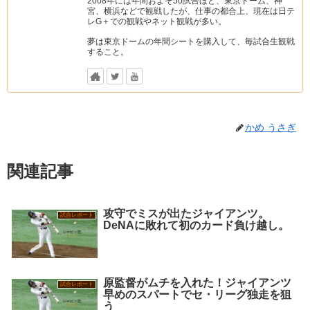
2008年には年間およそ50試合ほど、東京ドーム、神
宮、横浜などで観戦したが、仕事の都合上、現在は日テ
レG＋での観戦やネット観戦が多い。
夢は東京ドームの年間シートを購入して、毎試合生観戦
すること。
かめ うさぎ
関連記事
攻守でミスが出たジャイアンツ。
試合レポート
DeNAに敗れて初のカード負け越し。
原監督がムチを入れた！ジャイアンツ
試合レポート
早めのスパートでセ・リーグ独走を狙
う