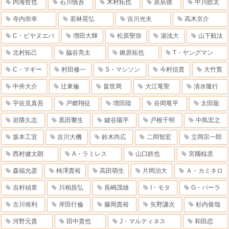
内海哲也
石川慎吾
木村拓也
原辰徳
中川皓太
寺内崇幸
若林晃弘
吉川光夫
高木京介
C・ビヤヌエバ
増田大輝
松原聖弥
湯浅大
山下航汰
北村拓己
脇谷亮太
鍬原拓也
T・ヤングマン
C・マギー
村田修一
S・マシソン
今村信貴
大竹寛
中井大介
辻東倫
畠世周
大江竜聖
清水隆行
宇佐見真吾
戸郷翔征
増田陸
谷岡竜平
太田龍
岩隈久志
黒田響生
鍵谷陽平
戸根千明
中島宏之
坂本工宜
吉川大機
鈴木尚広
二岡智宏
立岡宗一郎
西村健太朗
A・ラミレス
山口鉄也
宮國椋丞
森福允彦
柿澤貴裕
高田萌生
片岡治大
Ａ・カミネロ
吉村禎章
川相昌弘
長嶋茂雄
I・モタ
G・パーラ
古川侑利
岸田行倫
藤岡貴裕
矢野謙次
杉内俊哉
河野元貴
田中貴也
J・マルティネス
和田恋