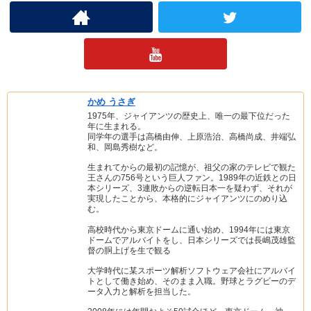
かめ うさぎ
1975年、ジャイアンツの歴史上、唯一の最下位だった
年に生まれる。
同学年の選手は高橋由伸、上原浩治、高橋尚成、井端弘
和、岡島秀樹など。
生まれてからの最初の記憶が、祖父の家のテレビで観た
王さんの756号という巨人ファン。1989年の近鉄との日
本シリーズ、3連敗からの逆転日本一を疑わず、それが
実現したことから、本格的にジャイアンツにのめり込
む。
高校時代から東京ドームに通い始め、1994年には東京
ドームでアルバイトをし、日本シリーズでは長嶋茂雄監
督の胴上げを生で観る
大学時代に某スポーツ解析ソフトウェア会社にアルバイ
トとして働き始め、そのまま入職。野球とラグビーのデ
ータ入力と解析を担当した。