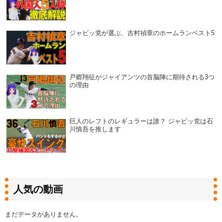
ジャビッ党が選ぶ、吉村禎章のホームランベスト5
戸郷翔征がジャイアンツの首脳陣に期待される3つ
の理由
巨人のレフトのレギュラーは誰？ ジャビッ党は石
川慎吾を推します
人気の動画
まだデータがありません。