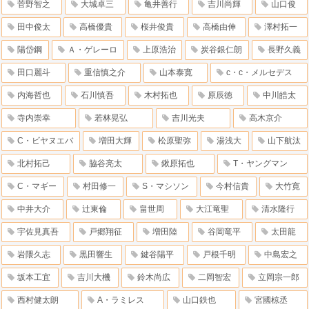
菅野智之
大城卓三
亀井善行
吉川尚輝
山口俊
田中俊太
高橋優貴
桜井俊貴
高橋由伸
澤村拓一
陽岱鋼
Ａ・ゲレーロ
上原浩治
炭谷銀仁朗
長野久義
田口麗斗
重信慎之介
山本泰寛
c・c・メルセデス
内海哲也
石川慎吾
木村拓也
原辰徳
中川皓太
寺内崇幸
若林晃弘
吉川光夫
高木京介
C・ビヤヌエバ
増田大輝
松原聖弥
湯浅大
山下航汰
北村拓己
脇谷亮太
鍬原拓也
T・ヤングマン
C・マギー
村田修一
S・マシソン
今村信貴
大竹寛
中井大介
辻東倫
畠世周
大江竜聖
清水隆行
宇佐見真吾
戸郷翔征
増田陸
谷岡竜平
太田龍
岩隈久志
黒田響生
鍵谷陽平
戸根千明
中島宏之
坂本工宜
吉川大機
鈴木尚広
二岡智宏
立岡宗一郎
西村健太朗
A・ラミレス
山口鉄也
宮國椋丞