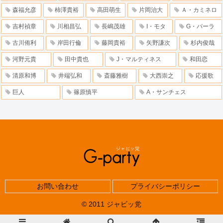
森福允彦
柿澤貴裕
高田萌生
片岡治大
Ａ・カミネロ
吉村禎章
川相昌弘
長嶋茂雄
I・モタ
G・パーラ
古川侑利
岸田行倫
藤岡貴裕
矢野謙次
杉内俊哉
河野元貴
田中貴也
J・マルティネス
和田恋
清原和博
井端弘和
斎藤雅樹
大西崇之
応援歌
巨人
篠原慎平
A・サンチェス
お問い合わせ
プライバシーポリシー
© 2011 ジャビッ党