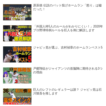
原辰徳 伝説のバット投げホームラン「怒り」は嘘
だった！
「外国人枠5人のルールがわかりにくい！」2020年
プロ野球特例ルールを巨人を例に解説します
ジャビッ党が選ぶ、吉村禎章のホームランベスト5
戸郷翔征がジャイアンツの首脳陣に期待される3つ
の理由
巨人のレフトのレギュラーは誰？ ジャビッ党は石
川慎吾を推します