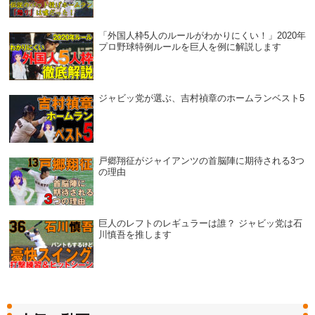
「外国人枠5人のルールがわかりにくい！」2020年
プロ野球特例ルールを巨人を例に解説します
ジャビッ党が選ぶ、吉村禎章のホームランベスト5
戸郷翔征がジャイアンツの首脳陣に期待される3つ
の理由
巨人のレフトのレギュラーは誰？ ジャビッ党は石
川慎吾を推します