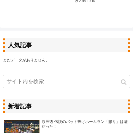
2019.10.16
人気記事
まだデータがありません。
新着記事
原辰徳 伝説のバット投げホームラン「怒り」は嘘
だった！