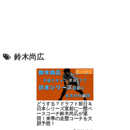
鈴木尚広
巨人を語る
どうする？ドラフト前日＆
日本シリーズ直前に一塁ベ
ースコーチ鈴木尚広が退
団！来季の走塁コーチを大
胆予想！