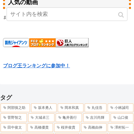
人気の動画
まだデータがありません。
ブログ王ランキングに参加中！
タグ
阿部慎之助
坂本勇人
岡本和真
丸佳浩
小林誠司
菅野智之
大城卓三
亀井善行
吉川尚輝
山口俊
田中俊太
高橋優貴
桜井俊貴
高橋由伸
澤村拓一