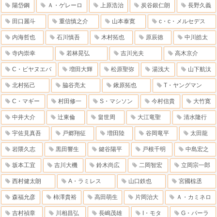
陽岱鋼
Ａ・ゲレーロ
上原浩治
炭谷銀仁朗
長野久義
田口麗斗
重信慎之介
山本泰寛
c・c・メルセデス
内海哲也
石川慎吾
木村拓也
原辰徳
中川皓太
寺内崇幸
若林晃弘
吉川光夫
高木京介
C・ビヤヌエバ
増田大輝
松原聖弥
湯浅大
山下航汰
北村拓己
脇谷亮太
鍬原拓也
T・ヤングマン
C・マギー
村田修一
S・マシソン
今村信貴
大竹寛
中井大介
辻東倫
畠世周
大江竜聖
清水隆行
宇佐見真吾
戸郷翔征
増田陸
谷岡竜平
太田龍
岩隈久志
黒田響生
鍵谷陽平
戸根千明
中島宏之
坂本工宜
吉川大機
鈴木尚広
二岡智宏
立岡宗一郎
西村健太朗
A・ラミレス
山口鉄也
宮國椋丞
森福允彦
柿澤貴裕
高田萌生
片岡治大
Ａ・カミネロ
吉村禎章
川相昌弘
長嶋茂雄
I・モタ
G・パーラ