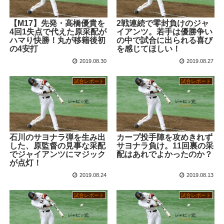
【M17】先発・高橋優貴を
2戦連続で零封負けのジャ
4回1失点で代えた原采配が
イアンツ。若手は優勝争い
ハマり快勝！丸が移籍後初
の中で試合に出られる喜び
の4安打
を感じてほしい！
2019.08.30
2019.08.27
試合レポート
試合レポート
石川のサヨナラ弾を生み出
カープ投手陣を攻めきれず
した、原監督の見事な采配
サヨナラ負け。11回裏の采
でジャイアンツにマジック
配はあれでよかったのか？
が点灯！
2019.08.24
2019.08.13
試合レポート
試合レポート