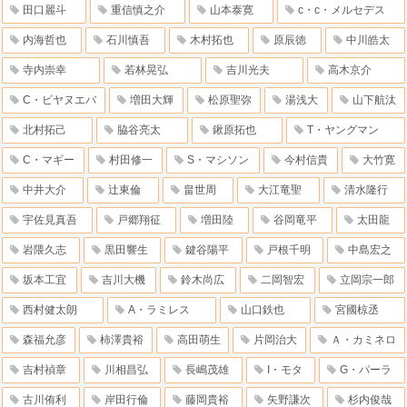
田口麗斗
重信慎之介
山本泰寛
c・c・メルセデス
内海哲也
石川慎吾
木村拓也
原辰徳
中川皓太
寺内崇幸
若林晃弘
吉川光夫
高木京介
C・ビヤヌエバ
増田大輝
松原聖弥
湯浅大
山下航汰
北村拓己
脇谷亮太
鍬原拓也
T・ヤングマン
C・マギー
村田修一
S・マシソン
今村信貴
大竹寛
中井大介
辻東倫
畠世周
大江竜聖
清水隆行
宇佐見真吾
戸郷翔征
増田陸
谷岡竜平
太田龍
岩隈久志
黒田響生
鍵谷陽平
戸根千明
中島宏之
坂本工宜
吉川大機
鈴木尚広
二岡智宏
立岡宗一郎
西村健太朗
A・ラミレス
山口鉄也
宮國椋丞
森福允彦
柿澤貴裕
高田萌生
片岡治大
Ａ・カミネロ
吉村禎章
川相昌弘
長嶋茂雄
I・モタ
G・パーラ
古川侑利
岸田行倫
藤岡貴裕
矢野謙次
杉内俊哉