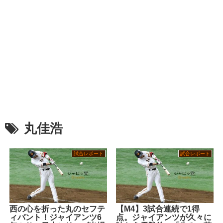
丸佳浩
試合レポート
試合レポート
西の心を折った丸のセフテ
【M4】3試合連続で1得
ィバント！ジャイアンツ6
点。ジャイアンツが久々に