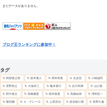
まだデータがありません。
ブログ王ランキングに参加中！
タグ
阿部慎之助
坂本勇人
岡本和真
丸佳浩
小林誠司
菅野智之
大城卓三
亀井善行
吉川尚輝
山口俊
田中俊太
高橋優貴
桜井俊貴
高橋由伸
澤村拓一
陽岱鋼
Ａ・ゲレーロ
上原浩治
炭谷銀仁朗
長野久義