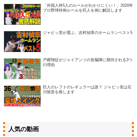
「外国人枠5人のルールがわかりにくい！」2020年
プロ野球特例ルールを巨人を例に解説します
ジャビッ党が選ぶ、吉村禎章のホームランベスト5
戸郷翔征がジャイアンツの首脳陣に期待される3つ
の理由
巨人のレフトのレギュラーは誰？ ジャビッ党は石
川慎吾を推します
人気の動画