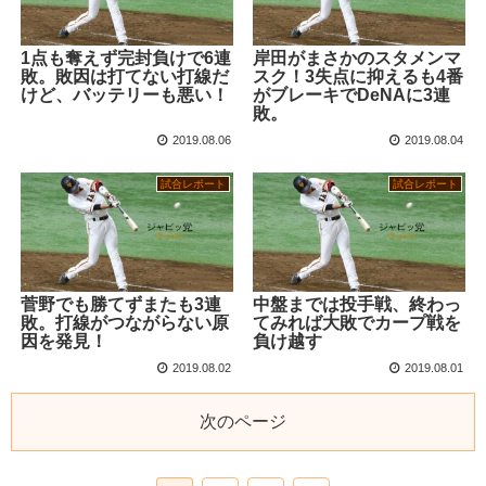
1点も奪えず完封負けで6連
岸田がまさかのスタメンマ
敗。敗因は打てない打線だ
スク！3失点に抑えるも4番
けど、バッテリーも悪い！
がブレーキでDeNAに3連
敗。
2019.08.06
2019.08.04
試合レポート
試合レポート
菅野でも勝てずまたも3連
中盤までは投手戦、終わっ
敗。打線がつながらない原
てみれば大敗でカープ戦を
因を発見！
負け越す
2019.08.02
2019.08.01
次のページ