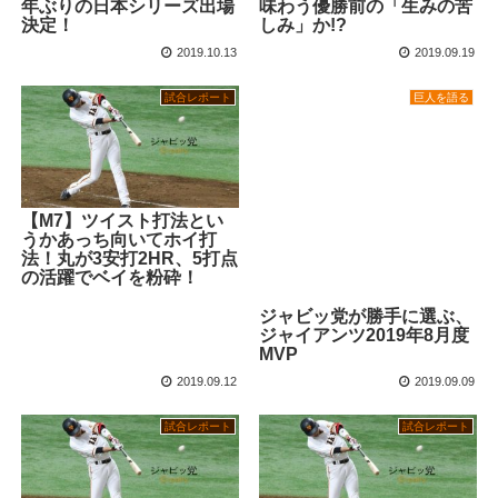
年ぶりの日本シリーズ出場
味わう優勝前の「生みの苦
決定！
しみ」か!?
2019.10.13
2019.09.19
試合レポート
巨人を語る
【M7】ツイスト打法とい
うかあっち向いてホイ打
法！丸が3安打2HR、5打点
の活躍でベイを粉砕！
ジャビッ党が勝手に選ぶ、
ジャイアンツ2019年8月度
MVP
2019.09.12
2019.09.09
試合レポート
試合レポート