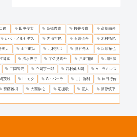
口俊
田中俊太
高橋優貴
桜井俊貴
高橋由伸
c・c・メルセデス
内海哲也
石川慎吾
木村拓也
湯浅大
山下航汰
北村拓己
脇谷亮太
鍬原拓也
江竜聖
清水隆行
宇佐見真吾
戸郷翔征
増田陸
二岡智宏
立岡宗一郎
西村健太朗
A・ラミレス
嶋茂雄
I・モタ
G・パーラ
古川侑利
岸田行倫
斎藤雅樹
大西崇之
応援歌
巨人
篠原慎平