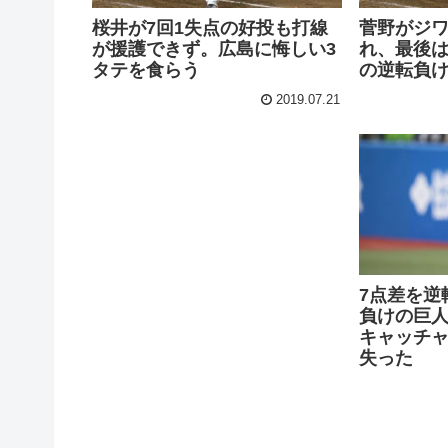
桜井が7回1失点の好投も打線
菅野がジ
が援護できず。広島に悔しい3
れ、最後は
タテを食らう
の逆転負
2019.07.21
7点差を逆
負けの巨
キャッチ
失った