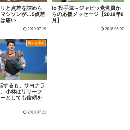
ワリと点差を詰めら
to 投手陣～ジャビッ党党員か
マシソンが…5点差
らの応援メッセージ【2018年8
けは痛い
月】
2019.07.19
2018.08.07
巨人を語る
転するも、サヨナラ
人。小林はリリーフ
ャーとしても信頼を
2018.07.21