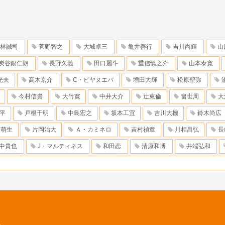
林誠司
菅野智之
大城卓三
亀井善行
吉川尚輝
山
炭谷銀仁朗
長野久義
田口麗斗
重信慎之介
山本泰寛
光夫
高木京介
C・ビヤヌエバ
増田大輝
松原聖弥
今村信貴
大竹寛
中井大介
辻東倫
畠世周
大
平
戸根千明
中島宏之
坂本工宜
吉川大機
鈴木尚広
田萌生
片岡治大
Ａ・カミネロ
吉村禎章
川相昌弘
長
中貴也
J・マルティネス
和田恋
清原和博
井端弘和