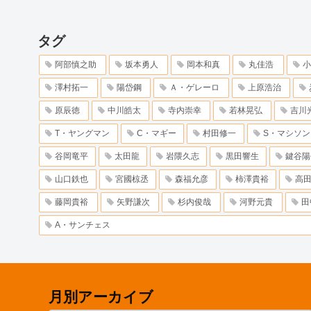
タグ
阿部慎之助
坂本勇人
岡本和真
丸佳浩
小
澤村拓一
陽岱鋼
Ａ・ゲレーロ
上原浩治
原辰徳
中川皓太
寺内崇幸
若林晃弘
吉川
T・ヤングマン
C・マギー
村田修一
S・マシソン
谷岡竜平
太田龍
岩隈久志
黒田響生
鍵谷陽
山口鉄也
宮國椋丞
森福允彦
柿澤貴裕
高
藤岡貴裕
矢野謙次
杉内俊哉
河野元貴
田
A・サンチェス
月別アーカイブ