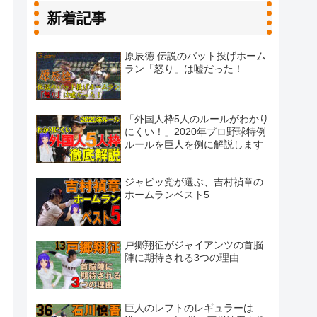
新着記事
原辰徳 伝説のバット投げホーム
ラン「怒り」は嘘だった！
「外国人枠5人のルールがわかり
にくい！」2020年プロ野球特例
ルールを巨人を例に解説します
ジャビッ党が選ぶ、吉村禎章の
ホームランベスト5
戸郷翔征がジャイアンツの首脳
陣に期待される3つの理由
巨人のレフトのレギュラーは