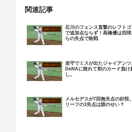
関連記事
石川のフェンス直撃のレフトゴ
試合レポート
で追加点ならず！高橋優は四球
らの失点で敗戦
攻守でミスが出たジャイアンツ
試合レポート
DeNAに敗れて初のカード負け
し。
メルセデスが7回無失点の好投
試合レポート
リーフの3失点は誰のせい？