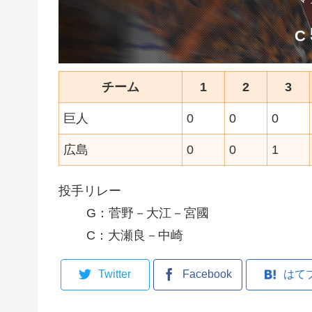
C
チーム
1
2
3
巨人
0
0
0
広島
0
0
1
投手リレー
G：菅野－大江－宮國
C：大瀬良－中崎
Twitter
Facebook
はて