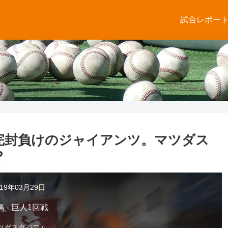
試合レポー
完封負けのジャイアンツ。マツダス
？
019年03月29日
島 - 巨人1回戦
ツダスタジアム