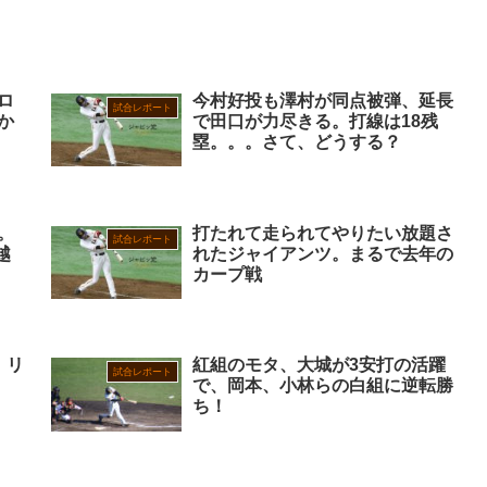
ロ
今村好投も澤村が同点被弾、延長
試合レポート
か
で田口が力尽きる。打線は18残
塁。。。さて、どうする？
。
打たれて走られてやりたい放題さ
試合レポート
越
れたジャイアンツ。まるで去年の
カープ戦
。リ
紅組のモタ、大城が3安打の活躍
試合レポート
で、岡本、小林らの白組に逆転勝
ち！