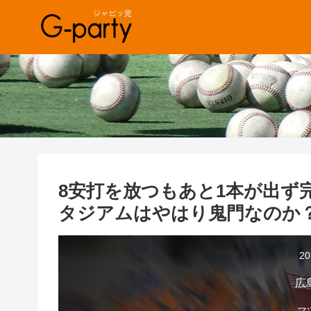
8安打を放つもあと1本が出ず
タジアムはやはり鬼門なのか
2
広
マ