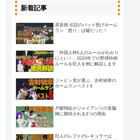
新着記事
原辰徳 伝説のバット投げホーム
ラン「怒り」は嘘だった！
「外国人枠5人のルールがわかり
にくい！」2020年プロ野球特例
ルールを巨人を例に解説します
ジャビッ党が選ぶ、吉村禎章の
ホームランベスト5
戸郷翔征がジャイアンツの首脳
陣に期待される3つの理由
巨人のレフトのレギュラーは