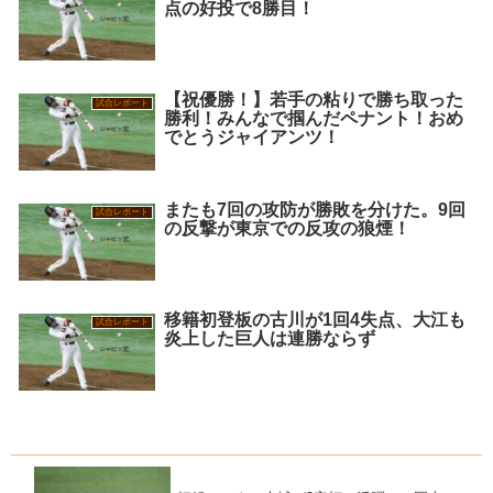
点の好投で8勝目！
【祝優勝！】若手の粘りで勝ち取った
試合レポート
勝利！みんなで掴んだペナント！おめ
でとうジャイアンツ！
またも7回の攻防が勝敗を分けた。9回
試合レポート
の反撃が東京での反攻の狼煙！
移籍初登板の古川が1回4失点、大江も
試合レポート
炎上した巨人は連勝ならず