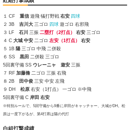
紅組打撃成績
１ CF
重信
遊飛 犠打野戦
右安
四球
２ 3B
吉川大
三ゴロ
四球
遊ゴロ 右邪飛
３ LF
石川
三振
二塁打（2打点）
右安
三ゴロ
４ C
大城
中安
二ゴロ
左安（1打点）
右安
５ 1B
陽
三ゴロ 中飛 二併殺
６ SS
黒田
二併殺 三ゴロ
5回裏守備 SS
ウレーニャ
遊安
三振
７ RF
加藤脩
二ゴロ 三振 右飛
８ 2B
田中俊
三安 中安 左飛
９ DH
松原
右安（1打点） 一ゴロ ※中飛
5回裏守備 C
岸田
右安
※特別ルールで、5回守備から9番に岸田がキャッチャー、大城がDH。松
原は一度下がるが、第4打席は陽の代打
白組打撃成績