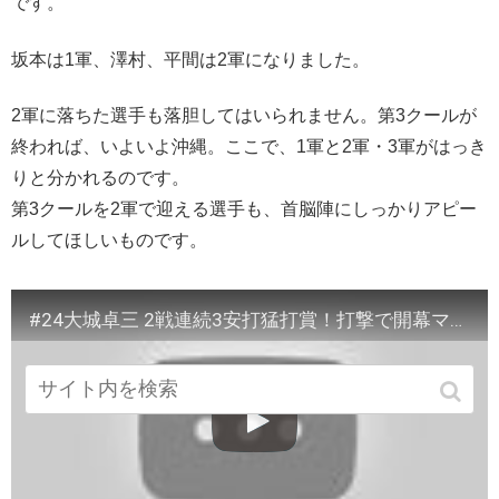
です。
坂本は1軍、澤村、平間は2軍になりました。
2軍に落ちた選手も落胆してはいられません。第3クールが
終われば、いよいよ沖縄。ここで、1軍と2軍・3軍がはっき
りと分かれるのです。
第3クールを2軍で迎える選手も、首脳陣にしっかりアピー
ルしてほしいものです。
#24大城卓三 2戦連続3安打猛打賞！打撃で開幕マスクを狙う 2.8＆2.9紅白戦全打席お見せします【2020ジャイアンツ宮崎春季キャンプ】