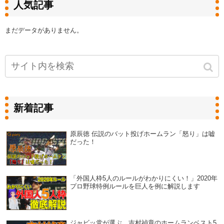
人気記事
まだデータがありません。
新着記事
原辰徳 伝説のバット投げホームラン「怒り」は嘘
だった！
「外国人枠5人のルールがわかりにくい！」2020年
プロ野球特例ルールを巨人を例に解説します
ジャビッ党が選ぶ、吉村禎章のホームランベスト5