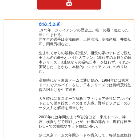
かめ うさぎ
1975年、ジャイアンツの歴史上、唯一の最下位だった
年に生まれる。
同学年の選手は高橋由伸、上原浩治、高橋尚成、井端弘
和、岡島秀樹など。
生まれてからの最初の記憶が、祖父の家のテレビで観た
王さんの756号という巨人ファン。1989年の近鉄との日
本シリーズ、3連敗からの逆転日本一を疑わず、それが
実現したことから、本格的にジャイアンツにのめり込
む。
高校時代から東京ドームに通い始め、1994年には東京
ドームでアルバイトをし、日本シリーズでは長嶋茂雄監
督の胴上げを生で観る
大学時代に某スポーツ解析ソフトウェア会社にアルバイ
トとして働き始め、そのまま入職。野球とラグビーのデ
ータ入力と解析を担当した。
2008年には年間およそ50試合ほど、東京ドーム、神
宮、横浜などで観戦したが、仕事の都合上、現在は日テ
レG＋での観戦やネット観戦が多い。
夢は東京ドームの年間シートを購入して、毎試合生観戦