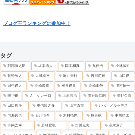
ブログ王ランキングに参加中！
タグ
阿部慎之助
坂本勇人
岡本和真
丸佳浩
小林誠司
菅野智之
大城卓三
亀井善行
吉川尚輝
山口俊
田中俊太
高橋優貴
桜井俊貴
高橋由伸
澤村拓一
陽岱鋼
Ａ・ゲレーロ
上原浩治
炭谷銀仁朗
長野久義
田口麗斗
重信慎之介
山本泰寛
c・c・メルセデス
内海哲也
石川慎吾
木村拓也
原辰徳
中川皓太
寺内崇幸
若林晃弘
吉川光夫
高木京介