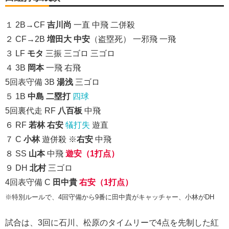
１ 2B→CF
吉川尚
一直 中飛 二併殺
２ CF→2B
増田大
中安
（盗塁死） 一邪飛 一飛
３ LF
モタ
三振 三ゴロ 三ゴロ
４ 3B
岡本
一飛 右飛
5回表守備 3B
湯浅
三ゴロ
５ 1B
中島
二塁打
四球
5回裏代走 RF
八百板
中飛
６ RF
若林
右安
犠打失
遊直
７ C
小林
遊併殺 ※
右安
中飛
８ SS
山本
中飛
遊安（1打点）
９ DH
北村
三ゴロ
4回表守備 C
田中貴
右安（1打点）
※特別ルールで、4回守備から9番に田中貴がキャッチャー、小林がDH
試合は、3回に石川、松原のタイムリーで4点を先制した紅