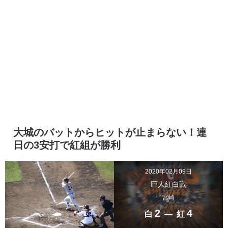
大城のバットからヒットが止まらない！連
日の3安打で紅組が勝利
2020年02月09日
巨人紅白戦
宮崎
2
4
白
― 紅