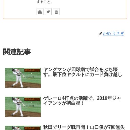
すること。
かめ うさぎ
関連記事
ヤングマンが四球病で試合をぶち壊
試合レポート
す。最下位ヤクルトにカード負け越し
ゲレーロ4打点の活躍で、2019年ジャ
試合レポート
イアンツが初白星！
秋田でリーグ戦再開！山口俊が7回無失
試合レポート