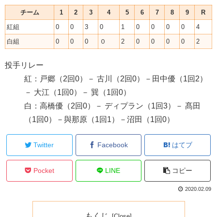
チーム
1
2
3
4
5
6
7
8
9
R
紅組
0
0
3
0
1
0
0
0
0
4
白組
0
0
0
０
2
0
0
0
0
2
投手リレー
紅：戸郷（2回0）－ 古川（2回0）－田中優（1回2）
－ 大江（1回0）－ 巽（1回0）
白：高橋優（2回0）－ ディプラン（1回3）－ 髙田
（1回0）－與那原（1回1）－沼田（1回0）
Twitter
Facebook
はてブ
Pocket
LINE
コピー
2020.02.09
もくじ