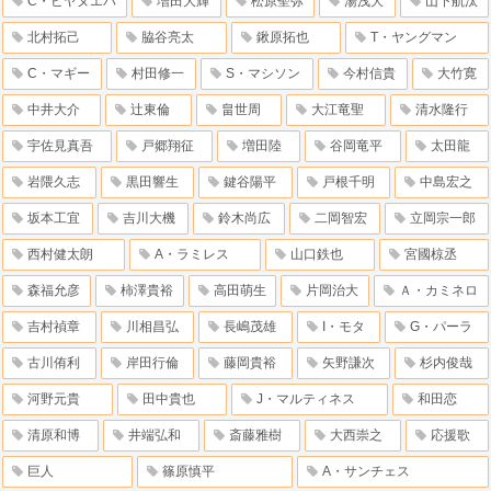
C・ビヤヌエバ
増田大輝
松原聖弥
湯浅大
山下航汰
北村拓己
脇谷亮太
鍬原拓也
T・ヤングマン
C・マギー
村田修一
S・マシソン
今村信貴
大竹寛
中井大介
辻東倫
畠世周
大江竜聖
清水隆行
宇佐見真吾
戸郷翔征
増田陸
谷岡竜平
太田龍
岩隈久志
黒田響生
鍵谷陽平
戸根千明
中島宏之
坂本工宜
吉川大機
鈴木尚広
二岡智宏
立岡宗一郎
西村健太朗
A・ラミレス
山口鉄也
宮國椋丞
森福允彦
柿澤貴裕
高田萌生
片岡治大
Ａ・カミネロ
吉村禎章
川相昌弘
長嶋茂雄
I・モタ
G・パーラ
古川侑利
岸田行倫
藤岡貴裕
矢野謙次
杉内俊哉
河野元貴
田中貴也
J・マルティネス
和田恋
清原和博
井端弘和
斎藤雅樹
大西崇之
応援歌
巨人
篠原慎平
A・サンチェス