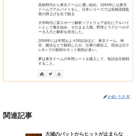
高校時代から東京ドームに通い始め、1994年には東京
ドームでアルバイトをし、日本シリーズでは長嶋茂雄監
督の胴上げを生で観る
大学時代に某スポーツ解析ソフトウェア会社にアルバイ
トとして働き始め、そのまま入職。野球とラグビーのデ
ータ入力と解析を担当した。
2008年には年間およそ50試合ほど、東京ドーム、神
宮、横浜などで観戦したが、仕事の都合上、現在は日テ
レG＋での観戦やネット観戦が多い。
夢は東京ドームの年間シートを購入して、毎試合生観戦
すること。
かめ うさぎ
関連記事
大城のバットからヒットが止まらな
試合レポート