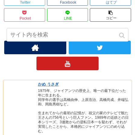
Twitter
Facebook
はてブ
コピー
Pocket
LINE
ジャビッ党をフォローする
かめ うさぎ
1975年、ジャイアンツの歴史上、唯一の最下位だった
年に生まれる。
同学年の選手は高橋由伸、上原浩治、高橋尚成、井端弘
和、岡島秀樹など。
生まれてからの最初の記憶が、祖父の家のテレビで観た
王さんの756号という巨人ファン。1989年の近鉄との日
本シリーズ、3連敗からの逆転日本一を疑わず、それが
実現したことから、本格的にジャイアンツにのめり込
む。