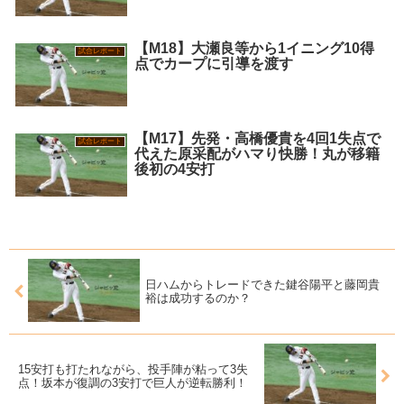
【M18】大瀬良等から1イニング10得
試合レポート
点でカープに引導を渡す
【M17】先発・高橋優貴を4回1失点で
試合レポート
代えた原采配がハマり快勝！丸が移籍
後初の4安打
日ハムからトレードできた鍵谷陽平と藤岡貴
裕は成功するのか？
15安打も打たれながら、投手陣が粘って3失
点！坂本が復調の3安打で巨人が逆転勝利！