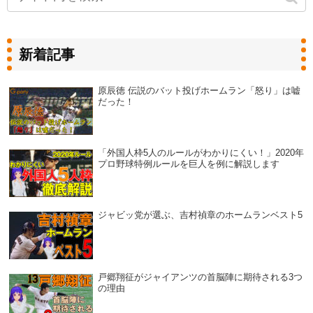
新着記事
原辰徳 伝説のバット投げホームラン「怒り」は嘘
だった！
「外国人枠5人のルールがわかりにくい！」2020年
プロ野球特例ルールを巨人を例に解説します
ジャビッ党が選ぶ、吉村禎章のホームランベスト5
戸郷翔征がジャイアンツの首脳陣に期待される3つ
の理由