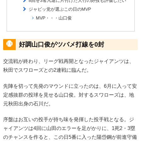
8回を3者凡退に片付けた大竹の好投も評価したい
ジャビッ党が選ぶこの日のMVP
MVP・・・山口俊
好調山口俊がツバメ打線を0封
交流戦が終わり、リーグ戦再開となったジャイアンツは、
秋田でスワローズとの2連戦に臨んだ。
先陣を切って先発のマウンドに立ったのは、6月に入って安
定感抜群の投球を見せる山口俊。対するスワローズは、地
元秋田出身の石川だ。
序盤はお互いの投手が持ち味を発揮した投手戦となる。ジ
ャイアンツは4回に山田のエラーを足がかりに、1死2・3塁
のチャンスを作ると、この日5番に入った陽岱鋼が前進守備