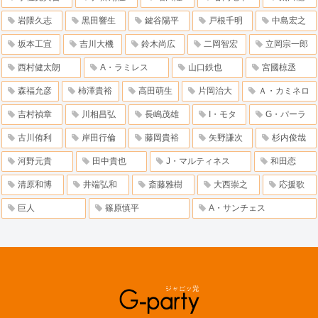
岩隈久志
黒田響生
鍵谷陽平
戸根千明
中島宏之
坂本工宜
吉川大機
鈴木尚広
二岡智宏
立岡宗一郎
西村健太朗
A・ラミレス
山口鉄也
宮國椋丞
森福允彦
柿澤貴裕
高田萌生
片岡治大
Ａ・カミネロ
吉村禎章
川相昌弘
長嶋茂雄
I・モタ
G・パーラ
古川侑利
岸田行倫
藤岡貴裕
矢野謙次
杉内俊哉
河野元貴
田中貴也
J・マルティネス
和田恋
清原和博
井端弘和
斎藤雅樹
大西崇之
応援歌
巨人
篠原慎平
A・サンチェス