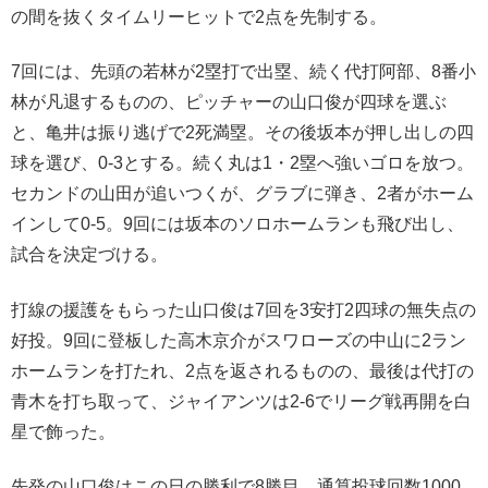
の間を抜くタイムリーヒットで2点を先制する。
7回には、先頭の若林が2塁打で出塁、続く代打阿部、8番小
林が凡退するものの、ピッチャーの山口俊が四球を選ぶ
と、亀井は振り逃げで2死満塁。その後坂本が押し出しの四
球を選び、0-3とする。続く丸は1・2塁へ強いゴロを放つ。
セカンドの山田が追いつくが、グラブに弾き、2者がホーム
インして0-5。9回には坂本のソロホームランも飛び出し、
試合を決定づける。
打線の援護をもらった山口俊は7回を3安打2四球の無失点の
好投。9回に登板した高木京介がスワローズの中山に2ラン
ホームランを打たれ、2点を返されるものの、最後は代打の
青木を打ち取って、ジャイアンツは2-6でリーグ戦再開を白
星で飾った。
先発の山口俊はこの日の勝利で8勝目。通算投球回数1000