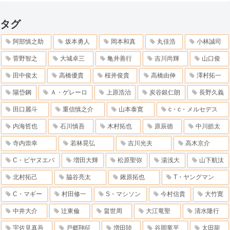
タグ
阿部慎之助
坂本勇人
岡本和真
丸佳浩
小林誠司
菅野智之
大城卓三
亀井善行
吉川尚輝
山口俊
田中俊太
高橋優貴
桜井俊貴
高橋由伸
澤村拓一
陽岱鋼
Ａ・ゲレーロ
上原浩治
炭谷銀仁朗
長野久義
田口麗斗
重信慎之介
山本泰寛
c・c・メルセデス
内海哲也
石川慎吾
木村拓也
原辰徳
中川皓太
寺内崇幸
若林晃弘
吉川光夫
高木京介
C・ビヤヌエバ
増田大輝
松原聖弥
湯浅大
山下航汰
北村拓己
脇谷亮太
鍬原拓也
T・ヤングマン
C・マギー
村田修一
S・マシソン
今村信貴
大竹寛
中井大介
辻東倫
畠世周
大江竜聖
清水隆行
宇佐見真吾
戸郷翔征
増田陸
谷岡竜平
太田龍