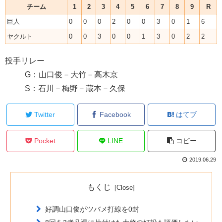
チーム
1
2
3
4
5
6
7
8
9
R
巨人
0
0
0
2
0
0
3
0
1
6
ヤクルト
0
0
3
0
0
1
3
0
2
2
投手リレー
G：山口俊－大竹－高木京
S：石川－梅野－蔵本－久保
Twitter
Facebook
はてブ
Pocket
LINE
コピー
2019.06.29
もくじ
好調山口俊がツバメ打線を0封