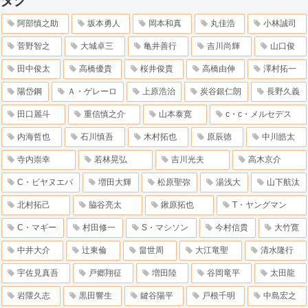
タグ
阿部慎之助
坂本勇人
岡本和真
丸佳浩
小林誠司
菅野智之
大城卓三
亀井善行
吉川尚輝
山口俊
田中俊太
高橋優貴
桜井俊貴
高橋由伸
澤村拓一
陽岱鋼
Ａ・ゲレーロ
上原浩治
炭谷銀仁朗
長野久義
田口麗斗
重信慎之介
山本泰寛
c・c・メルセデス
内海哲也
石川慎吾
木村拓也
原辰徳
中川皓太
寺内崇幸
若林晃弘
吉川光夫
高木京介
C・ビヤヌエバ
増田大輝
松原聖弥
湯浅大
山下航汰
北村拓己
脇谷亮太
鍬原拓也
T・ヤングマン
C・マギー
村田修一
S・マシソン
今村信貴
大竹寛
中井大介
辻東倫
畠世周
大江竜聖
清水隆行
宇佐見真吾
戸郷翔征
増田陸
谷岡竜平
太田龍
岩隈久志
黒田響生
鍵谷陽平
戸根千明
中島宏之