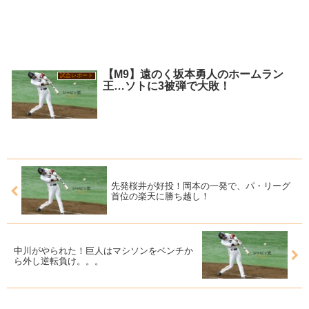
【M9】遠のく坂本勇人のホームラン
試合レポート
王…ソトに3被弾で大敗！
先発桜井が好投！岡本の一発で、パ・リーグ
首位の楽天に勝ち越し！
中川がやられた！巨人はマシソンをベンチか
ら外し逆転負け。。。