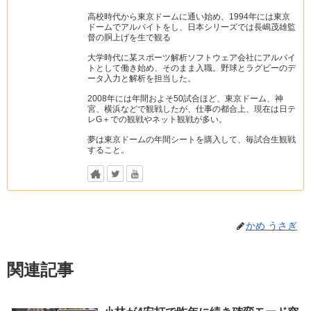
高校時代から東京ドームに通い始め、1994年には東京
ドームでアルバイトをし、日本シリーズでは長嶋茂雄監
督の胴上げを生で観る
大学時代に某スポーツ解析ソフトウェア会社にアルバイ
トとして働き始め、そのまま入職。野球とラグビーのデ
ータ入力と解析を担当した。
2008年には年間およそ50試合ほど、東京ドーム、神
宮、横浜などで観戦したが、仕事の都合上、現在は日テ
レG＋での観戦やネット観戦が多い。
夢は東京ドームの年間シートを購入して、毎試合生観戦
すること。
かめ うさぎ
関連記事