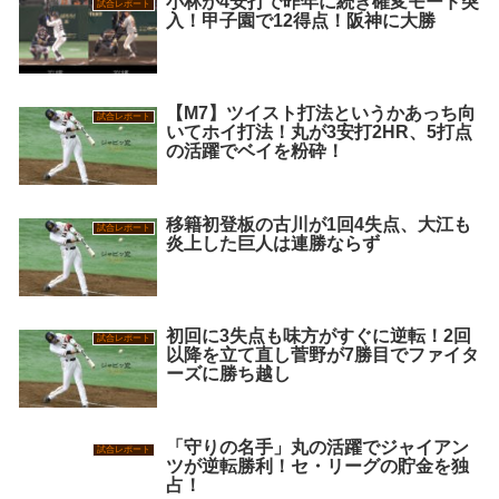
小林が4安打で昨年に続き確変モード突
試合レポート
入！甲子園で12得点！阪神に大勝
【M7】ツイスト打法というかあっち向
試合レポート
いてホイ打法！丸が3安打2HR、5打点
の活躍でベイを粉砕！
移籍初登板の古川が1回4失点、大江も
試合レポート
炎上した巨人は連勝ならず
初回に3失点も味方がすぐに逆転！2回
試合レポート
以降を立て直し菅野が7勝目でファイタ
ーズに勝ち越し
「守りの名手」丸の活躍でジャイアン
試合レポート
ツが逆転勝利！セ・リーグの貯金を独
占！