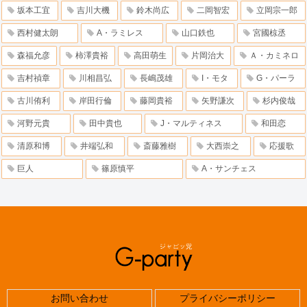
坂本工宜
吉川大機
鈴木尚広
二岡智宏
立岡宗一郎
西村健太朗
A・ラミレス
山口鉄也
宮國椋丞
森福允彦
柿澤貴裕
高田萌生
片岡治大
Ａ・カミネロ
吉村禎章
川相昌弘
長嶋茂雄
I・モタ
G・パーラ
古川侑利
岸田行倫
藤岡貴裕
矢野謙次
杉内俊哉
河野元貴
田中貴也
J・マルティネス
和田恋
清原和博
井端弘和
斎藤雅樹
大西崇之
応援歌
巨人
篠原慎平
A・サンチェス
お問い合わせ
プライバシーポリシー