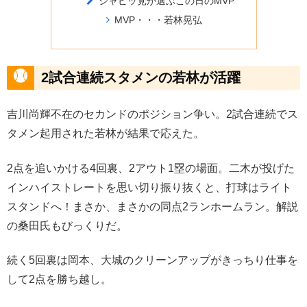
ジャビッ党が選ぶこの日のMVP
MVP・・・若林晃弘
2試合連続スタメンの若林が活躍
吉川尚輝不在のセカンドのポジション争い。2試合連続でス
タメン起用された若林が結果で応えた。
2点を追いかける4回裏、2アウト1塁の場面。二木が投げた
インハイストレートを思い切り振り抜くと、打球はライト
スタンドへ！まさか、まさかの同点2ランホームラン。解説
の桑田氏もびっくりだ。
続く5回裏は岡本、大城のクリーンアップがきっちり仕事を
して2点を勝ち越し。