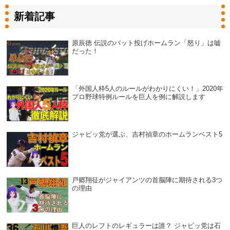
新着記事
原辰徳 伝説のバット投げホームラン「怒り」は嘘
だった！
「外国人枠5人のルールがわかりにくい！」2020年
プロ野球特例ルールを巨人を例に解説します
ジャビッ党が選ぶ、吉村禎章のホームランベスト5
戸郷翔征がジャイアンツの首脳陣に期待される3つ
の理由
巨人のレフトのレギュラーは誰？ ジャビッ党は石