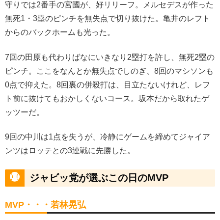
守りでは2番手の宮國が、好リリーフ。メルセデスが作った
無死1・3塁のピンチを無失点で切り抜けた。亀井のレフト
からのバックホームも光った。
7回の田原も代わりばなにいきなり2塁打を許し、無死2塁の
ピンチ。ここをなんとか無失点でしのぎ、8回のマシソンも
0点で抑えた。8回裏の併殺打は、目立たないけれど、レフ
ト前に抜けてもおかしくないコース。坂本だから取れたゲ
ッツーだ。
9回の中川は1点を失うが、冷静にゲームを締めてジャイア
ンツはロッテとの3連戦に先勝した。
ジャビッ党が選ぶこの日のMVP
MVP・・・若林晃弘