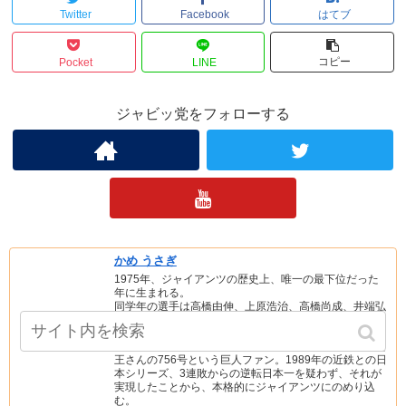
Twitter
Facebook
はてブ
コピー
Pocket
LINE
ジャビッ党をフォローする
かめ うさぎ
1975年、ジャイアンツの歴史上、唯一の最下位だった
年に生まれる。
同学年の選手は高橋由伸、上原浩治、高橋尚成、井端弘
和、岡島秀樹など。
生まれてからの最初の記憶が、祖父の家のテレビで観た
王さんの756号という巨人ファン。1989年の近鉄との日
本シリーズ、3連敗からの逆転日本一を疑わず、それが
実現したことから、本格的にジャイアンツにのめり込
む。