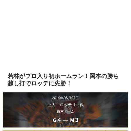
若林がプロ入り初ホームラン！岡本の勝ち
越し打でロッテに先勝！
2019年06月07日
巨人－ロッテ 1回戦
東京ドーム
4
3
G
― M