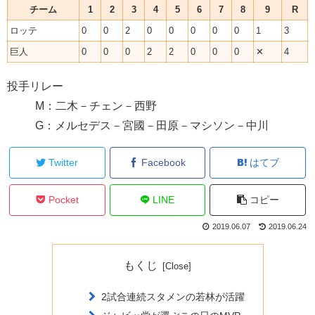
チーム
1
2
3
4
5
6
7
8
9
R
ロッテ
0
0
2
0
0
0
0
0
1
3
巨人
0
0
0
2
2
0
0
0
✕
4
投手リレー
M：二木－チェン－西野
G：メルセデス－宮國－田原－マシソン－中川
Twitter
Facebook
はてブ
Pocket
LINE
コピー
2019.06.07
2019.06.24
もくじ
2試合連続スタメンの若林が活躍