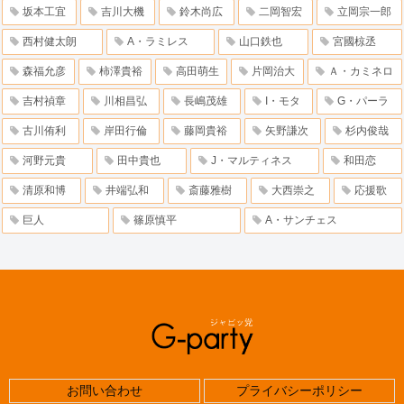
坂本工宜
吉川大機
鈴木尚広
二岡智宏
立岡宗一郎
西村健太朗
A・ラミレス
山口鉄也
宮國椋丞
森福允彦
柿澤貴裕
高田萌生
片岡治大
Ａ・カミネロ
吉村禎章
川相昌弘
長嶋茂雄
I・モタ
G・パーラ
古川侑利
岸田行倫
藤岡貴裕
矢野謙次
杉内俊哉
河野元貴
田中貴也
J・マルティネス
和田恋
清原和博
井端弘和
斎藤雅樹
大西崇之
応援歌
巨人
篠原慎平
A・サンチェス
お問い合わせ
プライバシーポリシー