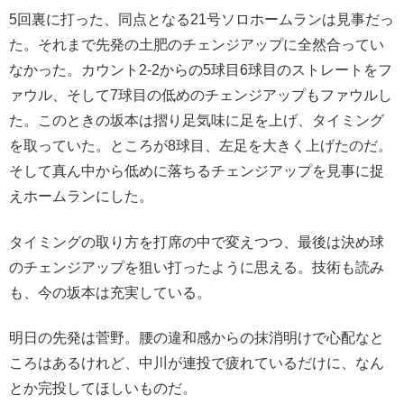
5回裏に打った、同点となる21号ソロホームランは見事だっ
た。それまで先発の土肥のチェンジアップに全然合ってい
なかった。カウント2-2からの5球目6球目のストレートをフ
ァウル、そして7球目の低めのチェンジアップもファウルし
た。このときの坂本は摺り足気味に足を上げ、タイミング
を取っていた。ところが8球目、左足を大きく上げたのだ。
そして真ん中から低めに落ちるチェンジアップを見事に捉
えホームランにした。
タイミングの取り方を打席の中で変えつつ、最後は決め球
のチェンジアップを狙い打ったように思える。技術も読み
も、今の坂本は充実している。
明日の先発は菅野。腰の違和感からの抹消明けで心配なと
ころはあるけれど、中川が連投で疲れているだけに、なん
とか完投してほしいものだ。