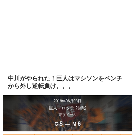
中川がやられた！巨人はマシソンをベンチ
から外し逆転負け。。。
2019年06月08日
巨人－ロッテ 2回戦
東京ドーム
5
6
G
― M