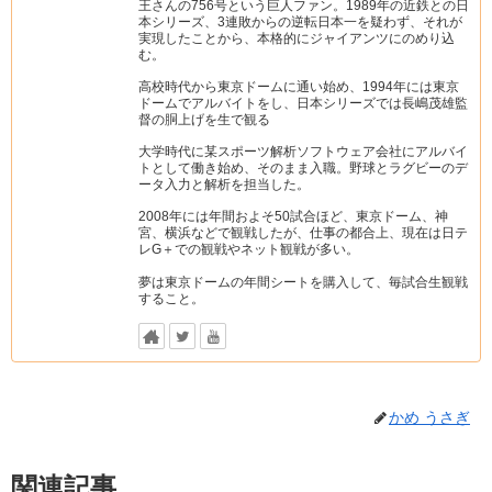
王さんの756号という巨人ファン。1989年の近鉄との日
本シリーズ、3連敗からの逆転日本一を疑わず、それが
実現したことから、本格的にジャイアンツにのめり込
む。
高校時代から東京ドームに通い始め、1994年には東京
ドームでアルバイトをし、日本シリーズでは長嶋茂雄監
督の胴上げを生で観る
大学時代に某スポーツ解析ソフトウェア会社にアルバイ
トとして働き始め、そのまま入職。野球とラグビーのデ
ータ入力と解析を担当した。
2008年には年間およそ50試合ほど、東京ドーム、神
宮、横浜などで観戦したが、仕事の都合上、現在は日テ
レG＋での観戦やネット観戦が多い。
夢は東京ドームの年間シートを購入して、毎試合生観戦
すること。
かめ うさぎ
関連記事