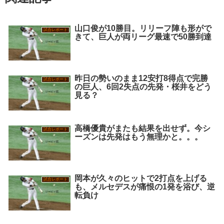
山口俊が10勝目。リリーフ陣も形がで
試合レポート
きて、巨人が両リーグ最速で50勝到達
昨日の勢いのまま12安打8得点で完勝
試合レポート
の巨人、6回2失点の先発・桜井をどう
見る？
高橋優貴がまたも結果を出せず。今シ
試合レポート
ーズンは先発はもう無理かと。。。
岡本が久々のヒットで2打点を上げる
試合レポート
も、メルセデスが痛恨の1発を浴び、逆
転負け