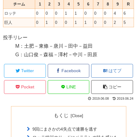
チーム
1
2
3
4
5
6
7
8
9
R
ロッテ
0
0
0
1
1
0
0
0
4
6
巨人
0
1
0
0
1
1
0
0
2
5
投手リレー
M：土肥－東條－唐川－田中－益田
G：山口俊－森福－澤村－中川－田原
Twitter
Facebook
はてブ
Pocket
LINE
コピー
2019.06.08
2019.06.24
もくじ
9回にまさかの4失点で連勝を逃す