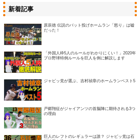
新着記事
原辰徳 伝説のバット投げホームラン「怒り」は嘘
だった！
「外国人枠5人のルールがわかりにくい！」2020年
プロ野球特例ルールを巨人を例に解説します
ジャビッ党が選ぶ、吉村禎章のホームランベスト5
戸郷翔征がジャイアンツの首脳陣に期待される3つ
の理由
巨人のレフトのレギュラーは誰？ ジャビッ党は石