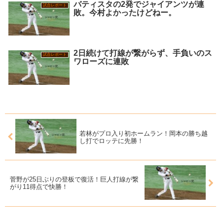
バティスタの2発でジャイアンツが連
試合レポート
敗。今村よかったけどねー。
2日続けて打線が繋がらず、手負いのス
試合レポート
ワローズに連敗
若林がプロ入り初ホームラン！岡本の勝ち越
し打でロッテに先勝！
菅野が25日ぶりの登板で復活！巨人打線が繋
がり11得点で快勝！