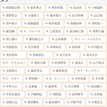
阿部慎之助
坂本勇人
岡本和真
丸佳浩
小林誠司
菅野智之
大城卓三
亀井善行
吉川尚輝
山口俊
田中俊太
高橋優貴
桜井俊貴
高橋由伸
澤村拓一
陽岱鋼
Ａ・ゲレーロ
上原浩治
炭谷銀仁朗
長野久義
田口麗斗
重信慎之介
山本泰寛
c・c・メルセデス
内海哲也
石川慎吾
木村拓也
原辰徳
中川皓太
寺内崇幸
若林晃弘
吉川光夫
高木京介
C・ビヤヌエバ
増田大輝
松原聖弥
湯浅大
山下航汰
北村拓己
脇谷亮太
鍬原拓也
T・ヤングマン
C・マギー
村田修一
S・マシソン
今村信貴
大竹寛
中井大介
辻東倫
畠世周
大江竜聖
清水隆行
宇佐見真吾
戸郷翔征
増田陸
谷岡竜平
太田龍
岩隈久志
黒田響生
鍵谷陽平
戸根千明
中島宏之