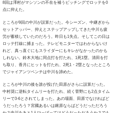
8回は澤村がマシソンの不在を補うピッチングでロッテを0
点に抑えた。
ところが9回の中川が誤算だった。今シーズン、中継ぎから
セットアッパー、抑えとステップアップしてきた中川も疲
労が蓄積していたのだろう。昨日も1失点。そしてこの日は
ロッテ打線に捕まった。テレビモニターではわからないけ
れど、真っ直ぐにもスライダーにもキレがなかったのかも
しれない。鈴木大地に同点打を打たれ、1死1塁。清田を打
ち取り、香月にヒットを打たれ、2死1・2塁となったところ
でジャイアンツベンチは中川を諦めた。
ところが中川の後を誰が投げた田原がさらに誤算だった。
中村奨に逆転タイムリーを打たれ、続く菅野にも2点タイム
リーで3-6とされてしまった。あの場面、田原でなければど
うだったろう？宮國あるいは鍬原ならばどうだっただろう
か？中川をあと1人ひっぱってはどうだっただろうか？でも