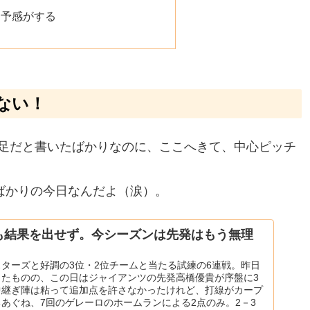
る予感がする
ない！
足だと書いたばかりなのに、ここへきて、中心ピッチ
ばかりの今日なんだよ（涙）。
も結果を出せず。今シーズンは先発はもう無理
ターズと好調の3位・2位チームと当たる試練の6連戦。昨日
ったものの、この日はジャイアンツの先発高橋優貴が序盤に3
中継ぎ陣は粘って追加点を許さなかったけれど、打線がカープ
あぐね、7回のゲレーロのホームランによる2点のみ。2－3