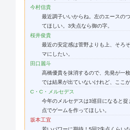
今村信貴
最近調子いいからね。左のエースのつ
てほしい。3失点なら御の字。
桜井俊貴
最近の安定感は菅野よりも上、そろそ
マにしたい。
田口麗斗
高橋優貴を抹消するので、先発が一
では結果が出ていないけれど、ここ
C・C・メルセデス
今年のメルセデスは3巡目になると捉
点でゲームを作ってほしい。
坂本工宜
若いパワーに期待！5回2失点くらい