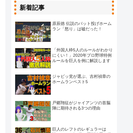
新着記事
原辰徳 伝説のバット投げホーム
ラン「怒り」は嘘だった！
「外国人枠5人のルールがわかり
にくい！」2020年プロ野球特例
ルールを巨人を例に解説します
ジャビッ党が選ぶ、吉村禎章の
ホームランベスト5
戸郷翔征がジャイアンツの首脳
陣に期待される3つの理由
巨人のレフトのレギュラーは