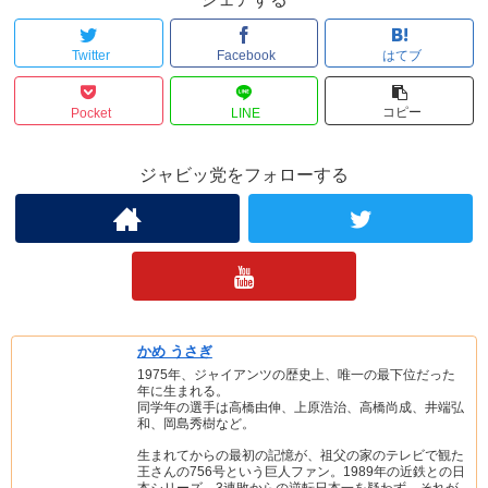
Twitter
Facebook
はてブ
コピー
Pocket
LINE
ジャビッ党をフォローする
かめ うさぎ
1975年、ジャイアンツの歴史上、唯一の最下位だった
年に生まれる。
同学年の選手は高橋由伸、上原浩治、高橋尚成、井端弘
和、岡島秀樹など。
生まれてからの最初の記憶が、祖父の家のテレビで観た
王さんの756号という巨人ファン。1989年の近鉄との日
本シリーズ、3連敗からの逆転日本一を疑わず、それが