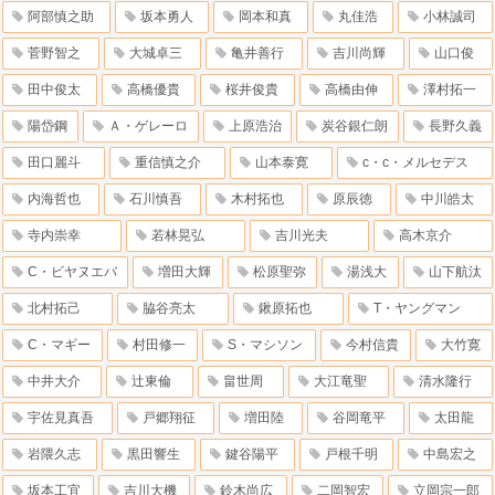
阿部慎之助
坂本勇人
岡本和真
丸佳浩
小林誠司
菅野智之
大城卓三
亀井善行
吉川尚輝
山口俊
田中俊太
高橋優貴
桜井俊貴
高橋由伸
澤村拓一
陽岱鋼
Ａ・ゲレーロ
上原浩治
炭谷銀仁朗
長野久義
田口麗斗
重信慎之介
山本泰寛
c・c・メルセデス
内海哲也
石川慎吾
木村拓也
原辰徳
中川皓太
寺内崇幸
若林晃弘
吉川光夫
高木京介
C・ビヤヌエバ
増田大輝
松原聖弥
湯浅大
山下航汰
北村拓己
脇谷亮太
鍬原拓也
T・ヤングマン
C・マギー
村田修一
S・マシソン
今村信貴
大竹寛
中井大介
辻東倫
畠世周
大江竜聖
清水隆行
宇佐見真吾
戸郷翔征
増田陸
谷岡竜平
太田龍
岩隈久志
黒田響生
鍵谷陽平
戸根千明
中島宏之
坂本工宜
吉川大機
鈴木尚広
二岡智宏
立岡宗一郎