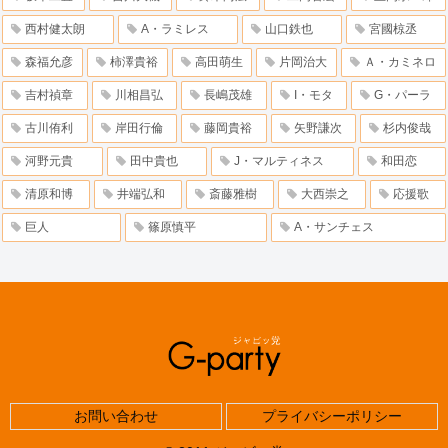
西村健太朗
A・ラミレス
山口鉄也
宮國椋丞
森福允彦
柿澤貴裕
高田萌生
片岡治大
Ａ・カミネロ
吉村禎章
川相昌弘
長嶋茂雄
I・モタ
G・パーラ
古川侑利
岸田行倫
藤岡貴裕
矢野謙次
杉内俊哉
河野元貴
田中貴也
J・マルティネス
和田恋
清原和博
井端弘和
斎藤雅樹
大西崇之
応援歌
巨人
篠原慎平
A・サンチェス
お問い合わせ
プライバシーポリシー