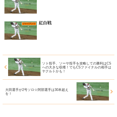
紅白戦
ジャイアンツ
ソト投手、ソーサ投手を攻略しての勝利はCS
への大きな収穫！でもCSファイナルの相手は
ヤクルトかも！
大田選手が2号ソロ☆阿部選手は30本超え
を！