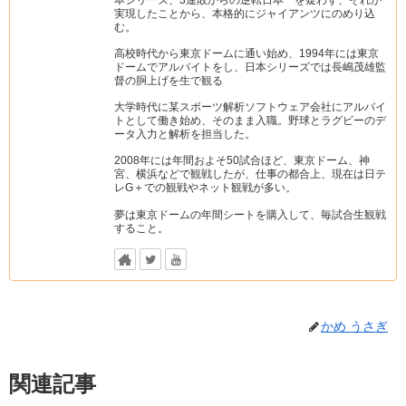
実現したことから、本格的にジャイアンツにのめり込
む。
高校時代から東京ドームに通い始め、1994年には東京
ドームでアルバイトをし、日本シリーズでは長嶋茂雄監
督の胴上げを生で観る
大学時代に某スポーツ解析ソフトウェア会社にアルバイ
トとして働き始め、そのまま入職。野球とラグビーのデ
ータ入力と解析を担当した。
2008年には年間およそ50試合ほど、東京ドーム、神
宮、横浜などで観戦したが、仕事の都合上、現在は日テ
レG＋での観戦やネット観戦が多い。
夢は東京ドームの年間シートを購入して、毎試合生観戦
すること。
かめ うさぎ
関連記事