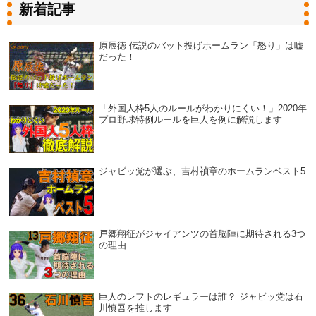
新着記事
原辰徳 伝説のバット投げホームラン「怒り」は嘘
だった！
「外国人枠5人のルールがわかりにくい！」2020年
プロ野球特例ルールを巨人を例に解説します
ジャビッ党が選ぶ、吉村禎章のホームランベスト5
戸郷翔征がジャイアンツの首脳陣に期待される3つ
の理由
巨人のレフトのレギュラーは誰？ ジャビッ党は石
川慎吾を推します