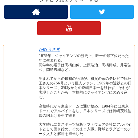
かめ うさぎ
1975年、ジャイアンツの歴史上、唯一の最下位だった
年に生まれる。
同学年の選手は高橋由伸、上原浩治、高橋尚成、井端弘
和、岡島秀樹など。
生まれてからの最初の記憶が、祖父の家のテレビで観た
王さんの756号という巨人ファン。1989年の近鉄との日
本シリーズ、3連敗からの逆転日本一を疑わず、それが
実現したことから、本格的にジャイアンツにのめり込
む。
高校時代から東京ドームに通い始め、1994年には東京
ドームでアルバイトをし、日本シリーズでは長嶋茂雄監
督の胴上げを生で観る
大学時代に某スポーツ解析ソフトウェア会社にアルバイ
トとして働き始め、そのまま入職。野球とラグビーのデ
ータ入力と解析を担当した。