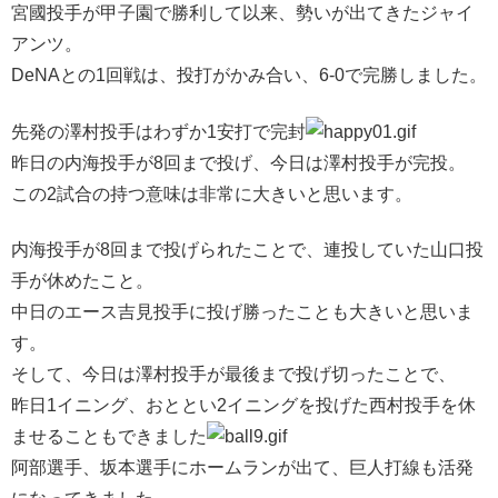
宮國投手が甲子園で勝利して以来、勢いが出てきたジャイ
アンツ。
DeNAとの1回戦は、投打がかみ合い、6-0で完勝しました。
先発の澤村投手はわずか1安打で完封
昨日の内海投手が8回まで投げ、今日は澤村投手が完投。
この2試合の持つ意味は非常に大きいと思います。
内海投手が8回まで投げられたことで、連投していた山口投
手が休めたこと。
中日のエース吉見投手に投げ勝ったことも大きいと思いま
す。
そして、今日は澤村投手が最後まで投げ切ったことで、
昨日1イニング、おととい2イニングを投げた西村投手を休
ませることもできました
阿部選手、坂本選手にホームランが出て、巨人打線も活発