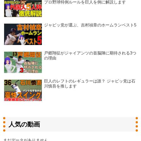
プロ野球特例ルールを巨人を例に解説します
ジャビッ党が選ぶ、吉村禎章のホームランベスト5
戸郷翔征がジャイアンツの首脳陣に期待される3つ
の理由
巨人のレフトのレギュラーは誰？ ジャビッ党は石
川慎吾を推します
人気の動画
まだデータがありません。