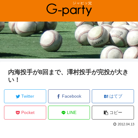
内海投手が8回まで、澤村投手が完投が大き
い！
Twitter
Facebook
はてブ
Pocket
LINE
コピー
2012.04.13