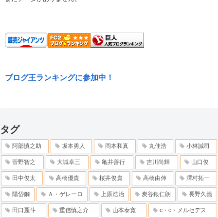
ブログ王ランキングに参加中！
タグ
阿部慎之助
坂本勇人
岡本和真
丸佳浩
小林誠司
菅野智之
大城卓三
亀井善行
吉川尚輝
山口俊
田中俊太
高橋優貴
桜井俊貴
高橋由伸
澤村拓一
陽岱鋼
Ａ・ゲレーロ
上原浩治
炭谷銀仁朗
長野久義
田口麗斗
重信慎之介
山本泰寛
c・c・メルセデス