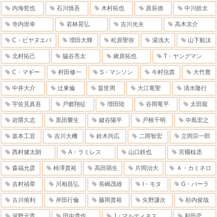
内海哲也
石川慎吾
木村拓也
原辰徳
中川皓太
寺内崇幸
若林晃弘
吉川光夫
高木京介
C・ビヤヌエバ
増田大輝
松原聖弥
湯浅大
山下航汰
北村拓己
脇谷亮太
鍬原拓也
T・ヤングマン
C・マギー
村田修一
S・マシソン
今村信貴
大竹寛
中井大介
辻東倫
畠世周
大江竜聖
清水隆行
宇佐見真吾
戸郷翔征
増田陸
谷岡竜平
太田龍
岩隈久志
黒田響生
鍵谷陽平
戸根千明
中島宏之
坂本工宜
吉川大機
鈴木尚広
二岡智宏
立岡宗一郎
西村健太朗
A・ラミレス
山口鉄也
宮國椋丞
森福允彦
柿澤貴裕
高田萌生
片岡治大
Ａ・カミネロ
吉村禎章
川相昌弘
長嶋茂雄
I・モタ
G・パーラ
古川侑利
岸田行倫
藤岡貴裕
矢野謙次
杉内俊哉
河野元貴
田中貴也
J・マルティネス
和田恋