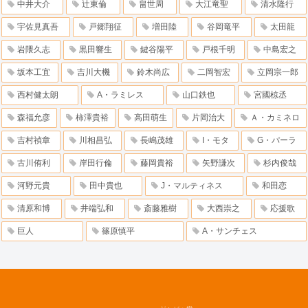
中井大介
辻東倫
畠世周
大江竜聖
清水隆行
宇佐見真吾
戸郷翔征
増田陸
谷岡竜平
太田龍
岩隈久志
黒田響生
鍵谷陽平
戸根千明
中島宏之
坂本工宜
吉川大機
鈴木尚広
二岡智宏
立岡宗一郎
西村健太朗
A・ラミレス
山口鉄也
宮國椋丞
森福允彦
柿澤貴裕
高田萌生
片岡治大
Ａ・カミネロ
吉村禎章
川相昌弘
長嶋茂雄
I・モタ
G・パーラ
古川侑利
岸田行倫
藤岡貴裕
矢野謙次
杉内俊哉
河野元貴
田中貴也
J・マルティネス
和田恋
清原和博
井端弘和
斎藤雅樹
大西崇之
応援歌
巨人
篠原慎平
A・サンチェス