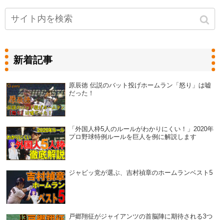
新着記事
原辰徳 伝説のバット投げホームラン「怒り」は嘘
だった！
「外国人枠5人のルールがわかりにくい！」2020年
プロ野球特例ルールを巨人を例に解説します
ジャビッ党が選ぶ、吉村禎章のホームランベスト5
戸郷翔征がジャイアンツの首脳陣に期待される3つ