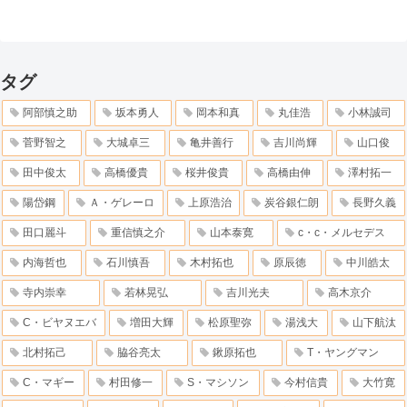
タグ
阿部慎之助
坂本勇人
岡本和真
丸佳浩
小林誠司
菅野智之
大城卓三
亀井善行
吉川尚輝
山口俊
田中俊太
高橋優貴
桜井俊貴
高橋由伸
澤村拓一
陽岱鋼
Ａ・ゲレーロ
上原浩治
炭谷銀仁朗
長野久義
田口麗斗
重信慎之介
山本泰寛
c・c・メルセデス
内海哲也
石川慎吾
木村拓也
原辰徳
中川皓太
寺内崇幸
若林晃弘
吉川光夫
高木京介
C・ビヤヌエバ
増田大輝
松原聖弥
湯浅大
山下航汰
北村拓己
脇谷亮太
鍬原拓也
T・ヤングマン
C・マギー
村田修一
S・マシソン
今村信貴
大竹寛