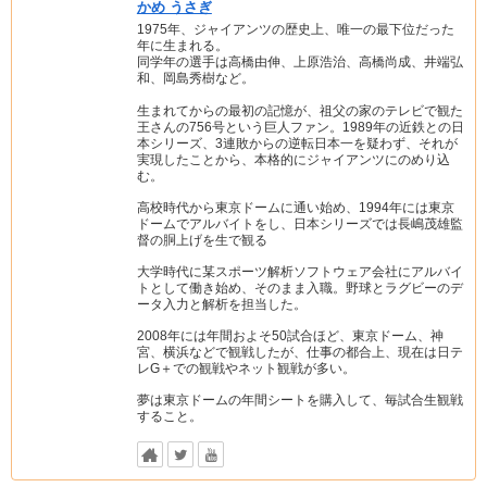
かめ うさぎ
1975年、ジャイアンツの歴史上、唯一の最下位だった
年に生まれる。
同学年の選手は高橋由伸、上原浩治、高橋尚成、井端弘
和、岡島秀樹など。
生まれてからの最初の記憶が、祖父の家のテレビで観た
王さんの756号という巨人ファン。1989年の近鉄との日
本シリーズ、3連敗からの逆転日本一を疑わず、それが
実現したことから、本格的にジャイアンツにのめり込
む。
高校時代から東京ドームに通い始め、1994年には東京
ドームでアルバイトをし、日本シリーズでは長嶋茂雄監
督の胴上げを生で観る
大学時代に某スポーツ解析ソフトウェア会社にアルバイ
トとして働き始め、そのまま入職。野球とラグビーのデ
ータ入力と解析を担当した。
2008年には年間およそ50試合ほど、東京ドーム、神
宮、横浜などで観戦したが、仕事の都合上、現在は日テ
レG＋での観戦やネット観戦が多い。
夢は東京ドームの年間シートを購入して、毎試合生観戦
すること。