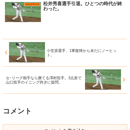
松井秀喜選手引退。ひとつの時代が終
ジャイアンツ
わった。
小笠原選手、1軍復帰から未だにノーヒッ
ト。
セ･リーグ相手なら勝てる澤村投手。3点差で
山口投手のイニング跨ぎに疑問。
コメント