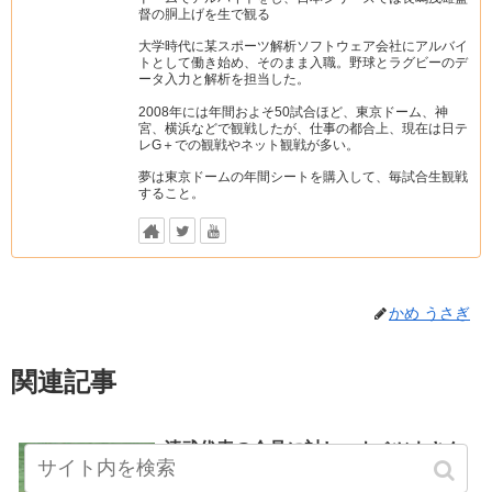
督の胴上げを生で観る
大学時代に某スポーツ解析ソフトウェア会社にアルバイ
トとして働き始め、そのまま入職。野球とラグビーのデ
ータ入力と解析を担当した。
2008年には年間およそ50試合ほど、東京ドーム、神
宮、横浜などで観戦したが、仕事の都合上、現在は日テ
レG＋での観戦やネット観戦が多い。
夢は東京ドームの年間シートを購入して、毎試合生観戦
すること。
かめ うさぎ
関連記事
清武代表の会見に対し、ナベツネさん
ジャイアンツ
反論