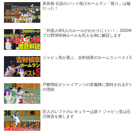
原辰徳 伝説のバット投げホームラン「怒り」は嘘
だった！
「外国人枠5人のルールがわかりにくい！」2020年
プロ野球特例ルールを巨人を例に解説します
ジャビッ党が選ぶ、吉村禎章のホームランベスト5
戸郷翔征がジャイアンツの首脳陣に期待される3つ
の理由
巨人のレフトのレギュラーは誰？ ジャビッ党は石
川慎吾を推します