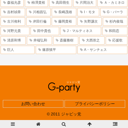
森福允彦
柿澤貴裕
高田萌生
片岡治大
Ａ・カミネロ
吉村禎章
川相昌弘
長嶋茂雄
I・モタ
G・パーラ
古川侑利
岸田行倫
藤岡貴裕
矢野謙次
杉内俊哉
河野元貴
田中貴也
J・マルティネス
和田恋
清原和博
井端弘和
斎藤雅樹
大西崇之
応援歌
巨人
篠原慎平
A・サンチェス
お問い合わせ
プライバシーポリシー
© 2011 ジャビッ党