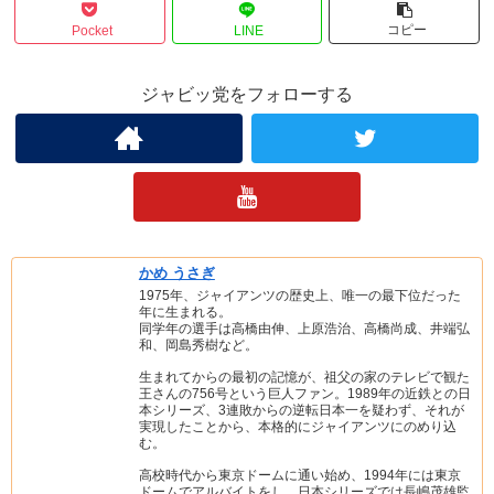
コピー
Pocket
LINE
ジャビッ党をフォローする
かめ うさぎ
1975年、ジャイアンツの歴史上、唯一の最下位だった
年に生まれる。
同学年の選手は高橋由伸、上原浩治、高橋尚成、井端弘
和、岡島秀樹など。
生まれてからの最初の記憶が、祖父の家のテレビで観た
王さんの756号という巨人ファン。1989年の近鉄との日
本シリーズ、3連敗からの逆転日本一を疑わず、それが
実現したことから、本格的にジャイアンツにのめり込
む。
高校時代から東京ドームに通い始め、1994年には東京
ドームでアルバイトをし、日本シリーズでは長嶋茂雄監