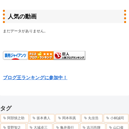
人気の動画
まだデータがありません。
ブログ王ランキングに参加中！
タグ
阿部慎之助
坂本勇人
岡本和真
丸佳浩
小林誠司
菅野智之
大城卓三
亀井善行
吉川尚輝
山口俊