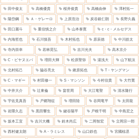
田中俊太
高橋優貴
桜井俊貴
高橋由伸
澤村拓一
陽岱鋼
Ａ・ゲレーロ
上原浩治
炭谷銀仁朗
長野久義
田口麗斗
重信慎之介
山本泰寛
c・c・メルセデス
内海哲也
石川慎吾
木村拓也
原辰徳
中川皓太
寺内崇幸
若林晃弘
吉川光夫
高木京介
C・ビヤヌエバ
増田大輝
松原聖弥
湯浅大
山下航汰
北村拓己
脇谷亮太
鍬原拓也
T・ヤングマン
C・マギー
村田修一
S・マシソン
今村信貴
大竹寛
中井大介
辻東倫
畠世周
大江竜聖
清水隆行
宇佐見真吾
戸郷翔征
増田陸
谷岡竜平
太田龍
岩隈久志
黒田響生
鍵谷陽平
戸根千明
中島宏之
坂本工宜
吉川大機
鈴木尚広
二岡智宏
立岡宗一郎
西村健太朗
A・ラミレス
山口鉄也
宮國椋丞