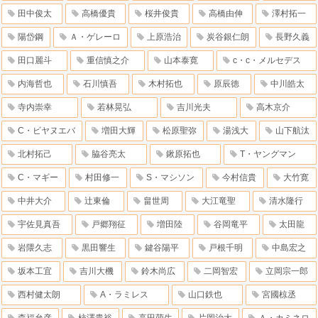
田中俊太
高橋優貴
桜井俊貴
高橋由伸
澤村拓一
陽岱鋼
Ａ・ゲレーロ
上原浩治
炭谷銀仁朗
長野久義
田口麗斗
重信慎之介
山本泰寛
c・c・メルセデス
内海哲也
石川慎吾
木村拓也
原辰徳
中川皓太
寺内崇幸
若林晃弘
吉川光夫
高木京介
C・ビヤヌエバ
増田大輝
松原聖弥
湯浅大
山下航汰
北村拓己
脇谷亮太
鍬原拓也
T・ヤングマン
C・マギー
村田修一
S・マシソン
今村信貴
大竹寛
中井大介
辻東倫
畠世周
大江竜聖
清水隆行
宇佐見真吾
戸郷翔征
増田陸
谷岡竜平
太田龍
岩隈久志
黒田響生
鍵谷陽平
戸根千明
中島宏之
坂本工宜
吉川大機
鈴木尚広
二岡智宏
立岡宗一郎
西村健太朗
A・ラミレス
山口鉄也
宮國椋丞