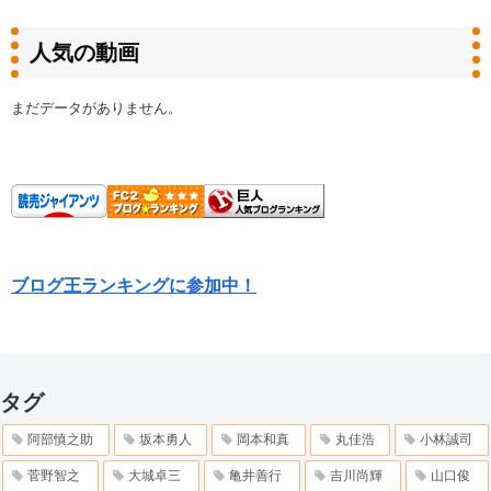
人気の動画
まだデータがありません。
ブログ王ランキングに参加中！
タグ
阿部慎之助
坂本勇人
岡本和真
丸佳浩
小林誠司
菅野智之
大城卓三
亀井善行
吉川尚輝
山口俊