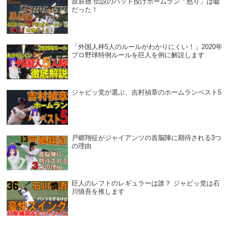
原辰徳 伝説のバット投げホームラン「怒り」は嘘
だった！
「外国人枠5人のルールがわかりにくい！」2020年
プロ野球特例ルールを巨人を例に解説します
ジャビッ党が選ぶ、吉村禎章のホームランベスト5
戸郷翔征がジャイアンツの首脳陣に期待される3つ
の理由
巨人のレフトのレギュラーは誰？ ジャビッ党は石
川慎吾を推します