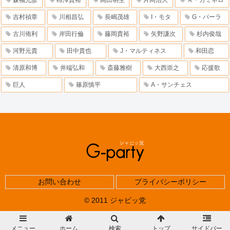
森福允彦
柿澤貴裕
高田萌生
片岡治大
Ａ・カミネロ
吉村禎章
川相昌弘
長嶋茂雄
I・モタ
G・パーラ
古川侑利
岸田行倫
藤岡貴裕
矢野謙次
杉内俊哉
河野元貴
田中貴也
J・マルティネス
和田恋
清原和博
井端弘和
斎藤雅樹
大西崇之
応援歌
巨人
篠原慎平
A・サンチェス
お問い合わせ
プライバシーポリシー
© 2011 ジャビッ党
メニュー
ホーム
検索
トップ
サイドバー