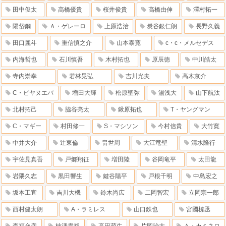
田中俊太
高橋優貴
桜井俊貴
高橋由伸
澤村拓一
陽岱鋼
Ａ・ゲレーロ
上原浩治
炭谷銀仁朗
長野久義
田口麗斗
重信慎之介
山本泰寛
c・c・メルセデス
内海哲也
石川慎吾
木村拓也
原辰徳
中川皓太
寺内崇幸
若林晃弘
吉川光夫
高木京介
C・ビヤヌエバ
増田大輝
松原聖弥
湯浅大
山下航汰
北村拓己
脇谷亮太
鍬原拓也
T・ヤングマン
C・マギー
村田修一
S・マシソン
今村信貴
大竹寛
中井大介
辻東倫
畠世周
大江竜聖
清水隆行
宇佐見真吾
戸郷翔征
増田陸
谷岡竜平
太田龍
岩隈久志
黒田響生
鍵谷陽平
戸根千明
中島宏之
坂本工宜
吉川大機
鈴木尚広
二岡智宏
立岡宗一郎
西村健太朗
A・ラミレス
山口鉄也
宮國椋丞