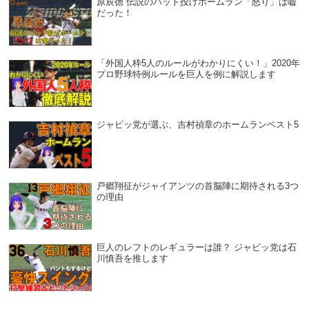
原辰徳 伝説のバット投げホームラン「怒り」は嘘
だった！
「外国人枠5人のルールがわかりにくい！」2020年
プロ野球特例ルールを巨人を例に解説します
ジャビッ党が選ぶ、吉村禎章のホームランベスト5
戸郷翔征がジャイアンツの首脳陣に期待される3つ
の理由
巨人のレフトのレギュラーは誰？ ジャビッ党は石
川慎吾を推します