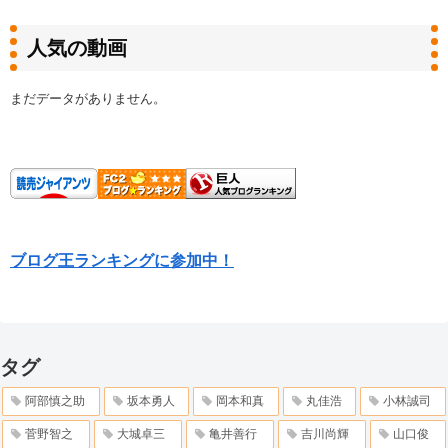
人気の動画
まだデータがありません。
ブログ王ランキングに参加中！
タグ
阿部慎之助
坂本勇人
岡本和真
丸佳浩
小林誠司
菅野智之
大城卓三
亀井善行
吉川尚輝
山口俊