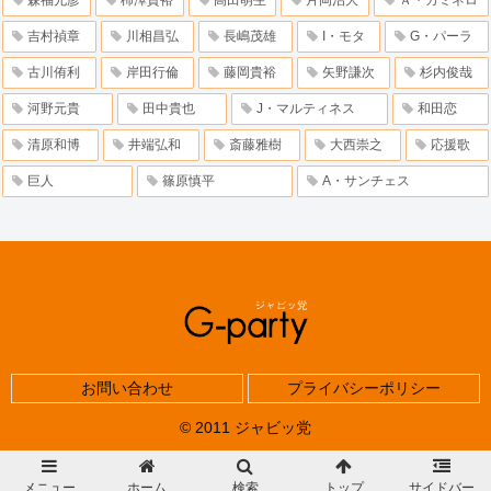
森福允彦
柿澤貴裕
高田萌生
片岡治大
Ａ・カミネロ
吉村禎章
川相昌弘
長嶋茂雄
I・モタ
G・パーラ
古川侑利
岸田行倫
藤岡貴裕
矢野謙次
杉内俊哉
河野元貴
田中貴也
J・マルティネス
和田恋
清原和博
井端弘和
斎藤雅樹
大西崇之
応援歌
巨人
篠原慎平
A・サンチェス
お問い合わせ
プライバシーポリシー
© 2011 ジャビッ党
メニュー
ホーム
検索
トップ
サイドバー