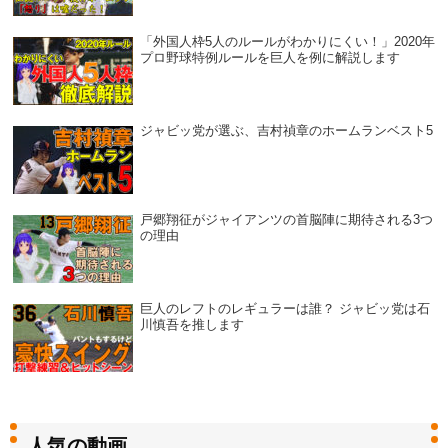
「外国人枠5人のルールがわかりにくい！」2020年
プロ野球特例ルールを巨人を例に解説します
ジャビッ党が選ぶ、吉村禎章のホームランベスト5
戸郷翔征がジャイアンツの首脳陣に期待される3つ
の理由
巨人のレフトのレギュラーは誰？ ジャビッ党は石
川慎吾を推します
人気の動画