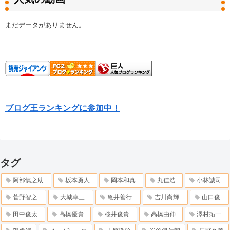
まだデータがありません。
ブログ王ランキングに参加中！
タグ
阿部慎之助
坂本勇人
岡本和真
丸佳浩
小林誠司
菅野智之
大城卓三
亀井善行
吉川尚輝
山口俊
田中俊太
高橋優貴
桜井俊貴
高橋由伸
澤村拓一