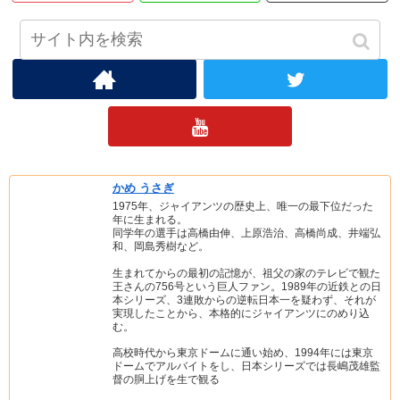
ジャビッ党をフォローする
かめ うさぎ
1975年、ジャイアンツの歴史上、唯一の最下位だった
年に生まれる。
同学年の選手は高橋由伸、上原浩治、高橋尚成、井端弘
和、岡島秀樹など。
生まれてからの最初の記憶が、祖父の家のテレビで観た
王さんの756号という巨人ファン。1989年の近鉄との日
本シリーズ、3連敗からの逆転日本一を疑わず、それが
実現したことから、本格的にジャイアンツにのめり込
む。
高校時代から東京ドームに通い始め、1994年には東京
ドームでアルバイトをし、日本シリーズでは長嶋茂雄監
督の胴上げを生で観る