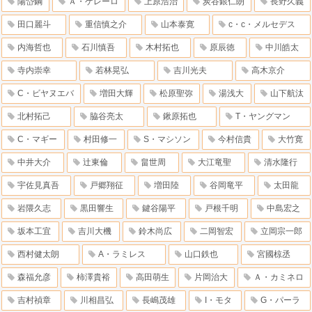
陽岱鋼
Ａ・ゲレーロ
上原浩治
炭谷銀仁朗
長野久義
田口麗斗
重信慎之介
山本泰寛
c・c・メルセデス
内海哲也
石川慎吾
木村拓也
原辰徳
中川皓太
寺内崇幸
若林晃弘
吉川光夫
高木京介
C・ビヤヌエバ
増田大輝
松原聖弥
湯浅大
山下航汰
北村拓己
脇谷亮太
鍬原拓也
T・ヤングマン
C・マギー
村田修一
S・マシソン
今村信貴
大竹寛
中井大介
辻東倫
畠世周
大江竜聖
清水隆行
宇佐見真吾
戸郷翔征
増田陸
谷岡竜平
太田龍
岩隈久志
黒田響生
鍵谷陽平
戸根千明
中島宏之
坂本工宜
吉川大機
鈴木尚広
二岡智宏
立岡宗一郎
西村健太朗
A・ラミレス
山口鉄也
宮國椋丞
森福允彦
柿澤貴裕
高田萌生
片岡治大
Ａ・カミネロ
吉村禎章
川相昌弘
長嶋茂雄
I・モタ
G・パーラ