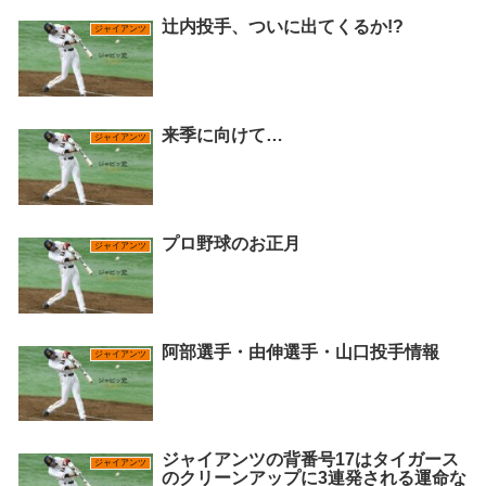
辻内投手、ついに出てくるか!?
ジャイアンツ
来季に向けて…
ジャイアンツ
プロ野球のお正月
ジャイアンツ
阿部選手・由伸選手・山口投手情報
ジャイアンツ
ジャイアンツの背番号17はタイガース
ジャイアンツ
のクリーンアップに3連発される運命な