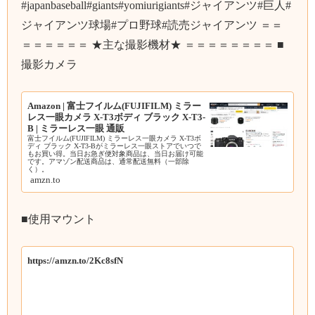
#japanbaseball#giants#yomiurigiants#ジャイアンツ#巨人#
ジャイアンツ球場#プロ野球#読売ジャイアンツ ＝＝
＝＝＝＝＝＝ ★主な撮影機材★ ＝＝＝＝＝＝＝＝ ■
撮影カメラ
Amazon | 富士フイルム(FUJIFILM) ミラー
レス一眼カメラ X-T3ボディ ブラック X-T3-
B | ミラーレス一眼 通販
富士フイルム(FUJIFILM) ミラーレス一眼カメラ X-T3ボ
ディ ブラック X-T3-Bがミラーレス一眼ストアでいつで
もお買い得。当日お急ぎ便対象商品は、当日お届け可能
です。アマゾン配送商品は、通常配送無料（一部除
く）。
amzn.to
■使用マウント
https://amzn.to/2Kc8sfN