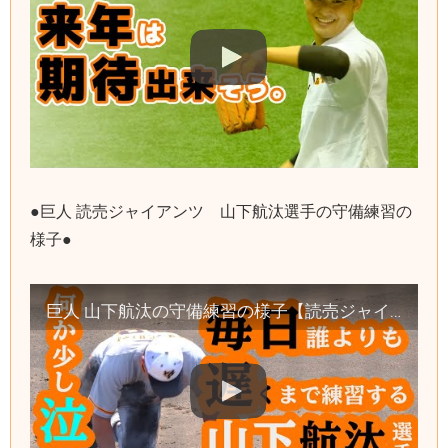
●巨人 読売ジャイアンツ 山下航汰選手の守備練習の
様子●
巨人 山下航汰の守備練習の様子【読売ジャイアンツ】（2018年育成ドラフト1位 健大高崎高校）