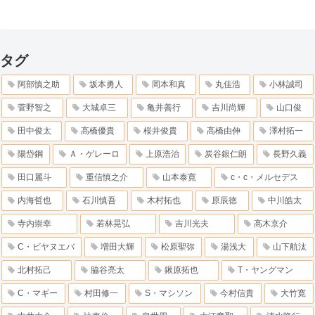
タグ
阿部慎之助
坂本勇人
岡本和真
丸佳浩
小林誠司
菅野智之
大城卓三
亀井善行
吉川尚輝
山口俊
田中俊太
高橋優貴
桜井俊貴
高橋由伸
澤村拓一
陽岱鋼
Ａ・ゲレーロ
上原浩治
炭谷銀仁朗
長野久義
田口麗斗
重信慎之介
山本泰寛
c・c・メルセデス
内海哲也
石川慎吾
木村拓也
原辰徳
中川皓太
寺内崇幸
若林晃弘
吉川光夫
高木京介
C・ビヤヌエバ
増田大輝
松原聖弥
湯浅大
山下航汰
北村拓己
脇谷亮太
鍬原拓也
T・ヤングマン
C・マギー
村田修一
S・マシソン
今村信貴
大竹寛