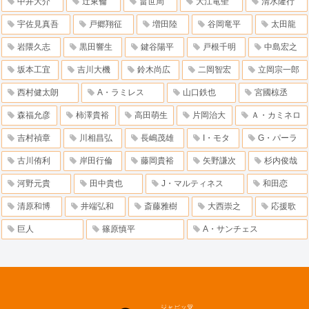
中井大介
辻東倫
畠世周
大江竜聖
清水隆行
宇佐見真吾
戸郷翔征
増田陸
谷岡竜平
太田龍
岩隈久志
黒田響生
鍵谷陽平
戸根千明
中島宏之
坂本工宜
吉川大機
鈴木尚広
二岡智宏
立岡宗一郎
西村健太朗
A・ラミレス
山口鉄也
宮國椋丞
森福允彦
柿澤貴裕
高田萌生
片岡治大
Ａ・カミネロ
吉村禎章
川相昌弘
長嶋茂雄
I・モタ
G・パーラ
古川侑利
岸田行倫
藤岡貴裕
矢野謙次
杉内俊哉
河野元貴
田中貴也
J・マルティネス
和田恋
清原和博
井端弘和
斎藤雅樹
大西崇之
応援歌
巨人
篠原慎平
A・サンチェス