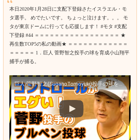
本日2020年1月28日に支配下登録さたイスラエル・モ
タ選手。 めでたいです。 ちょっと泣けます。。。 モ
タが東京ドームに行っても応援します！ #モタ #支配
下登録 #44 ＝＝＝＝＝＝＝＝＝＝＝＝＝＝＝＝＝ ★
再生数TOP5の私の動画★ ＝＝＝＝＝＝＝＝＝＝＝＝
＝＝＝＝＝ 1．巨人 菅野智之投手の球を育成小山翔平
捕手が捕る。
巨人 菅野智之(SuganoTomoyuki)投手の球を育成小山翔平捕手が捕る。巨人二軍ジャイアンツ球場の練習見学。北村拓己・増田陸も見学。読売ジャイアンツ