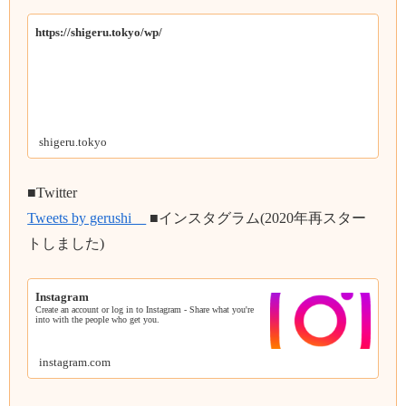
https://shigeru.tokyo/wp/
shigeru.tokyo
■Twitter
Tweets by gerushi__
■インスタグラム(2020年再スター
トしました)
Instagram
Create an account or log in to Instagram - Share what you're
into with the people who get you.
instagram.com