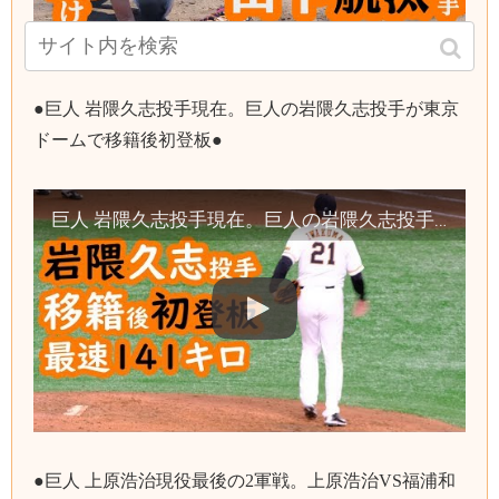
●巨人 岩隈久志投手現在。巨人の岩隈久志投手が東京
ドームで移籍後初登板●
巨人 岩隈久志投手現在。巨人の岩隈久志投手が東京ドームで移籍後初登板 読売ジャイアンツ
●巨人 上原浩治現役最後の2軍戦。上原浩治VS福浦和