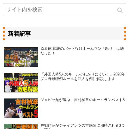
新着記事
原辰徳 伝説のバット投げホームラン「怒り」は嘘
だった！
「外国人枠5人のルールがわかりにくい！」2020年
プロ野球特例ルールを巨人を例に解説します
ジャビッ党が選ぶ、吉村禎章のホームランベスト5
戸郷翔征がジャイアンツの首脳陣に期待される3つ