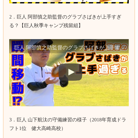
2．巨人 阿部慎之助監督のグラブさばきが上手すぎ
る？【巨人秋季キャンプ残留組】
巨人 阿部慎之助監督のグラブさばきが上手すぎる？【巨人秋季キャンプ残留組】読売ジャイアンツ ジャイアンツ球場 yomiuri giants
3．巨人 山下航汰の守備練習の様子（2018年育成ドラ
フト1位 健大高崎高校）