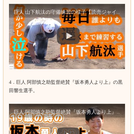
巨人 山下航汰の守備練習の様子【読売ジャイアンツ】（2018年育成ドラフト1位 健大高崎高校）
4．巨人 阿部慎之助監督絶賛『坂本勇人より上』の黒
田響生選手。
巨人 阿部慎之助監督絶賛『坂本勇人より上』の黒田響生選手。秋季練習の様子をまとめました。【読売ジャイアンツ】ジャイアンツ球場 yomiuri giants japan baseball 야구