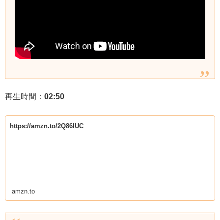
再生時間：
02:50
https://amzn.to/2Q86IUC
amzn.to