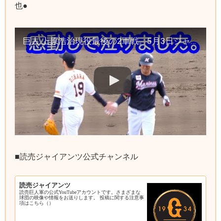
也●
巨人 上原浩治現役最後の2軍戦。5月3日ジャイアンツ 対 ロッテ（上原浩治VS福浦和也）泣けました。読売ジャイアンツ
■読売ジャイアンツ公式チャンネル
読売ジャイアンツ
読売巨人軍の公式YouTubeアカウントです。さまざまな
球団の映像や情報をお送りします。 投稿に関する注意事
項はこちら（）