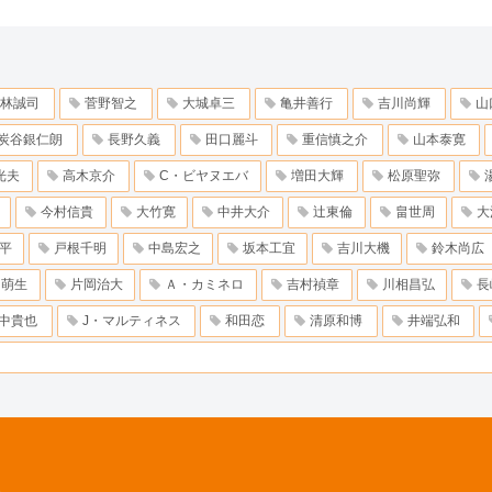
林誠司
菅野智之
大城卓三
亀井善行
吉川尚輝
山
炭谷銀仁朗
長野久義
田口麗斗
重信慎之介
山本泰寛
光夫
高木京介
C・ビヤヌエバ
増田大輝
松原聖弥
今村信貴
大竹寛
中井大介
辻東倫
畠世周
大
平
戸根千明
中島宏之
坂本工宜
吉川大機
鈴木尚広
田萌生
片岡治大
Ａ・カミネロ
吉村禎章
川相昌弘
長
中貴也
J・マルティネス
和田恋
清原和博
井端弘和