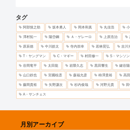
タグ
阿部慎之助
坂本勇人
岡本和真
丸佳浩
小
澤村拓一
陽岱鋼
Ａ・ゲレーロ
上原浩治
原辰徳
中川皓太
寺内崇幸
若林晃弘
吉川
T・ヤングマン
C・マギー
村田修一
S・マシソン
谷岡竜平
太田龍
岩隈久志
黒田響生
鍵谷陽
山口鉄也
宮國椋丞
森福允彦
柿澤貴裕
高
藤岡貴裕
矢野謙次
杉内俊哉
河野元貴
田
A・サンチェス
月別アーカイブ