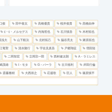
口俊
田中俊太
高橋優貴
桜井俊貴
高橋由伸
c・c・メルセデス
内海哲也
石川慎吾
木村拓也
湯浅大
山下航汰
北村拓己
脇谷亮太
鍬原拓也
江竜聖
清水隆行
宇佐見真吾
戸郷翔征
増田陸
二岡智宏
立岡宗一郎
西村健太朗
A・ラミレス
嶋茂雄
I・モタ
G・パーラ
古川侑利
岸田行倫
斎藤雅樹
大西崇之
応援歌
巨人
篠原慎平