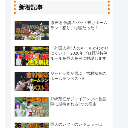
新着記事
原辰徳 伝説のバット投げホーム
ラン「怒り」は嘘だった！
「外国人枠5人のルールがわかり
にくい！」2020年プロ野球特例
ルールを巨人を例に解説します
ジャビッ党が選ぶ、吉村禎章の
ホームランベスト5
戸郷翔征がジャイアンツの首脳
陣に期待される3つの理由
巨人のレフトのレギュラーは