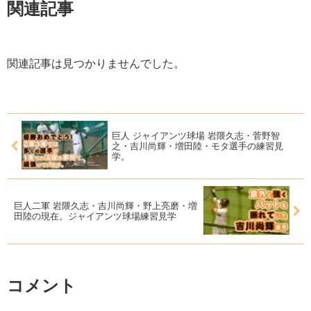
関連記事
関連記事は見つかりませんでした。
巨人 ジャイアンツ球場 岩隈久志・菅野智
之・吉川尚輝・増田陸・モタ選手の練習見
学。
巨人二軍 岩隈久志・吉川尚輝・野上亮磨・増
田陸の現在。ジャイアンツ球場練習見学
コメント