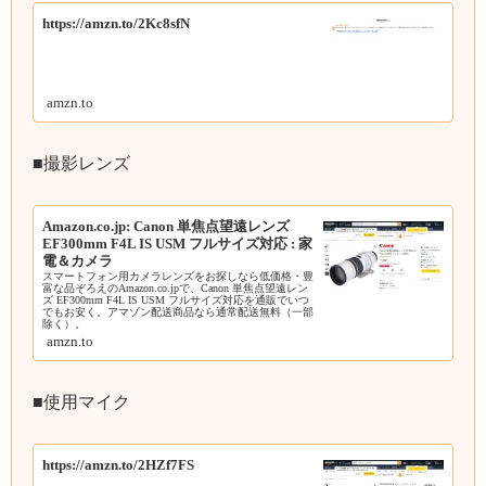
https://amzn.to/2Kc8sfN
amzn.to
■撮影レンズ
Amazon.co.jp: Canon 単焦点望遠レンズ
EF300mm F4L IS USM フルサイズ対応 : 家
電＆カメラ
スマートフォン用カメラレンズをお探しなら低価格・豊
富な品ぞろえのAmazon.co.jpで、Canon 単焦点望遠レン
ズ EF300mm F4L IS USM フルサイズ対応を通販でいつ
でもお安く。アマゾン配送商品なら通常配送無料（一部
除く）。
amzn.to
■使用マイク
https://amzn.to/2HZf7FS