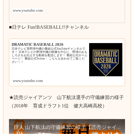
www.youtube.com
■日テレ Fun!BASEBALL!!チャンネル
DRAMATIC BASEBALL 2026
日本テレビ系野球中継の番組公式YouTubeチャンネルで
す！ 日本テレビの野球中継の映像を中心に、野球のおも
しろさをお伝えする動画を配信します！ 番組公式ホーム
ページ： 番組公式Twitter： こちらも合わせてご覧くだ
さい！！
www.youtube.com
★読売ジャイアンツ 山下航汰選手の守備練習の様子
（2018年 育成ドラフト1位 健大高崎高校）
巨人 山下航汰の守備練習の様子【読売ジャイアンツ】（2018年育成ドラフト1位 健大高崎高校）