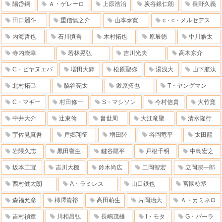
陽岱鋼
Ａ・ゲレーロ
上原浩治
炭谷銀仁朗
長野久義
田口麗斗
重信慎之介
山本泰寛
c・c・メルセデス
内海哲也
石川慎吾
木村拓也
原辰徳
中川皓太
寺内崇幸
若林晃弘
吉川光夫
高木京介
C・ビヤヌエバ
増田大輝
松原聖弥
湯浅大
山下航汰
北村拓己
脇谷亮太
鍬原拓也
T・ヤングマン
C・マギー
村田修一
S・マシソン
今村信貴
大竹寛
中井大介
辻東倫
畠世周
大江竜聖
清水隆行
宇佐見真吾
戸郷翔征
増田陸
谷岡竜平
太田龍
岩隈久志
黒田響生
鍵谷陽平
戸根千明
中島宏之
坂本工宜
吉川大機
鈴木尚広
二岡智宏
立岡宗一郎
西村健太朗
A・ラミレス
山口鉄也
宮國椋丞
森福允彦
柿澤貴裕
高田萌生
片岡治大
Ａ・カミネロ
吉村禎章
川相昌弘
長嶋茂雄
I・モタ
G・パーラ