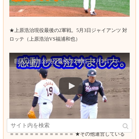
★上原浩治現役最後の2軍戦。5月3日ジャイアンツ 対
ロッテ（上原浩治VS福浦和也）
巨人 上原浩治現役最後の2軍戦。5月3日ジャイアンツ 対 ロッテ（上原浩治VS福浦和也）泣けました。読売ジャイアンツ
＝＝＝＝＝＝＝＝＝＝＝＝＝ ★その他運営している