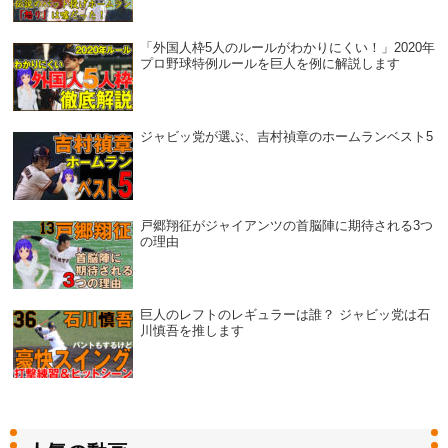
「外国人枠5人のルールがわかりにくい！」2020年
プロ野球特例ルールを巨人を例に解説します
ジャビッ党が選ぶ、吉村禎章のホームランベスト5
戸郷翔征がジャイアンツの首脳陣に期待される3つ
の理由
巨人のレフトのレギュラーは誰？ ジャビッ党は石
川慎吾を推します