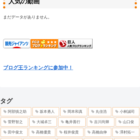
人気の動画
まだデータがありません。
ブログ王ランキングに参加中！
タグ
阿部慎之助
坂本勇人
岡本和真
丸佳浩
小林誠司
菅野智之
大城卓三
亀井善行
吉川尚輝
山口俊
田中俊太
高橋優貴
桜井俊貴
高橋由伸
澤村拓一