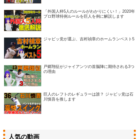
「外国人枠5人のルールがわかりにくい！」2020年
プロ野球特例ルールを巨人を例に解説します
ジャビッ党が選ぶ、吉村禎章のホームランベスト5
戸郷翔征がジャイアンツの首脳陣に期待される3つ
の理由
巨人のレフトのレギュラーは誰？ ジャビッ党は石
川慎吾を推します
人気の動画