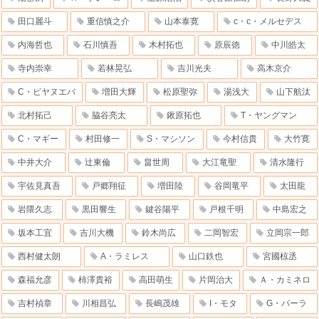
田口麗斗
重信慎之介
山本泰寛
c・c・メルセデス
内海哲也
石川慎吾
木村拓也
原辰徳
中川皓太
寺内崇幸
若林晃弘
吉川光夫
高木京介
C・ビヤヌエバ
増田大輝
松原聖弥
湯浅大
山下航汰
北村拓己
脇谷亮太
鍬原拓也
T・ヤングマン
C・マギー
村田修一
S・マシソン
今村信貴
大竹寛
中井大介
辻東倫
畠世周
大江竜聖
清水隆行
宇佐見真吾
戸郷翔征
増田陸
谷岡竜平
太田龍
岩隈久志
黒田響生
鍵谷陽平
戸根千明
中島宏之
坂本工宜
吉川大機
鈴木尚広
二岡智宏
立岡宗一郎
西村健太朗
A・ラミレス
山口鉄也
宮國椋丞
森福允彦
柿澤貴裕
高田萌生
片岡治大
Ａ・カミネロ
吉村禎章
川相昌弘
長嶋茂雄
I・モタ
G・パーラ