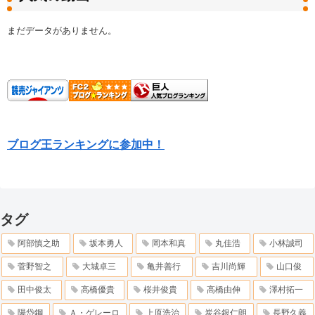
まだデータがありません。
ブログ王ランキングに参加中！
タグ
阿部慎之助
坂本勇人
岡本和真
丸佳浩
小林誠司
菅野智之
大城卓三
亀井善行
吉川尚輝
山口俊
田中俊太
高橋優貴
桜井俊貴
高橋由伸
澤村拓一
陽岱鋼
Ａ・ゲレーロ
上原浩治
炭谷銀仁朗
長野久義