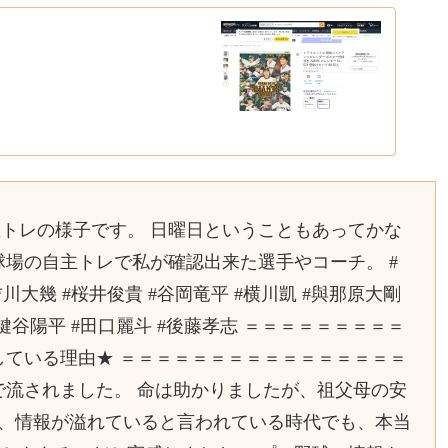
自主トレの様子です。 日曜日ということもあってかな
球場の自主トレで私が確認出来た選手やコーチ。 #
吉川大幾 #桜井俊貴 #谷岡竜平 #横川凱 #與那原大剛
 #鍵谷陽平 #田口麗斗 #後藤孝志 ＝＝＝＝＝＝＝＝＝
している理由★ ＝＝＝＝＝＝＝＝＝＝＝＝＝＝＝＝
で流されました。 命は助かりましたが、祖父母の安
に、情報が溢れていると言われている時代でも、本当