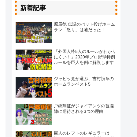
新着記事
原辰徳 伝説のバット投げホーム
ラン「怒り」は嘘だった！
「外国人枠5人のルールがわかり
にくい！」2020年プロ野球特例
ルールを巨人を例に解説します
ジャビッ党が選ぶ、吉村禎章の
ホームランベスト5
戸郷翔征がジャイアンツの首脳
陣に期待される3つの理由
巨人のレフトのレギュラーは