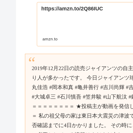
https://amzn.to/2Q86IUC
amzn.to
2019年12月22日の読売ジャイアンツの
り人が多かったです。 今日ジャイアンツ
丸佳浩 #岡本和真 #亀井善行 #吉川尚輝 #
#大城卓三 #石川慎吾 #笠井駿 #山下航汰
＝＝＝＝＝＝＝＝ ★投稿主が動画を発信
＝ 私の祖父母の家は東日本大震災の津波
否確認までに4日かかりました。 その時