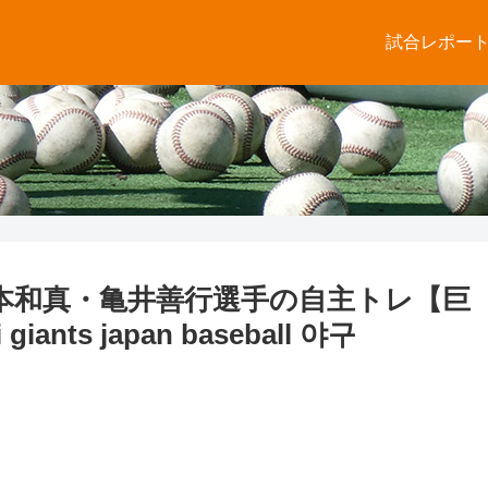
試合レポー
本和真・亀井善行選手の自主トレ【巨
nts japan baseball 야구