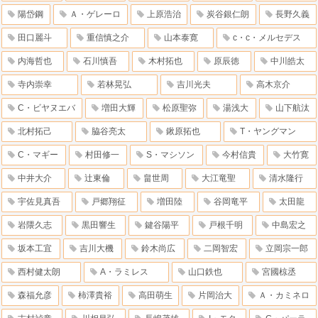
陽岱鋼
Ａ・ゲレーロ
上原浩治
炭谷銀仁朗
長野久義
田口麗斗
重信慎之介
山本泰寛
c・c・メルセデス
内海哲也
石川慎吾
木村拓也
原辰徳
中川皓太
寺内崇幸
若林晃弘
吉川光夫
高木京介
C・ビヤヌエバ
増田大輝
松原聖弥
湯浅大
山下航汰
北村拓己
脇谷亮太
鍬原拓也
T・ヤングマン
C・マギー
村田修一
S・マシソン
今村信貴
大竹寛
中井大介
辻東倫
畠世周
大江竜聖
清水隆行
宇佐見真吾
戸郷翔征
増田陸
谷岡竜平
太田龍
岩隈久志
黒田響生
鍵谷陽平
戸根千明
中島宏之
坂本工宜
吉川大機
鈴木尚広
二岡智宏
立岡宗一郎
西村健太朗
A・ラミレス
山口鉄也
宮國椋丞
森福允彦
柿澤貴裕
高田萌生
片岡治大
Ａ・カミネロ