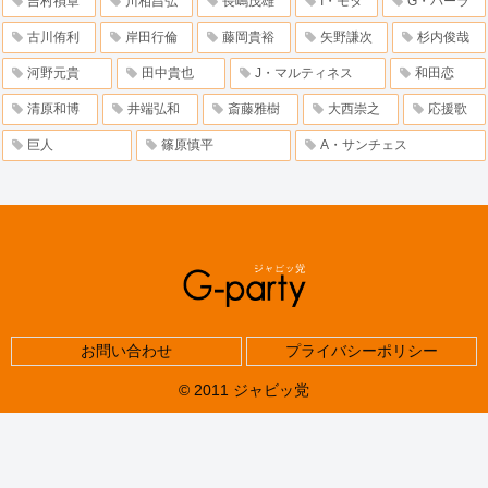
吉村禎章
川相昌弘
長嶋茂雄
I・モタ
G・パーラ
古川侑利
岸田行倫
藤岡貴裕
矢野謙次
杉内俊哉
河野元貴
田中貴也
J・マルティネス
和田恋
清原和博
井端弘和
斎藤雅樹
大西崇之
応援歌
巨人
篠原慎平
A・サンチェス
お問い合わせ
プライバシーポリシー
© 2011 ジャビッ党