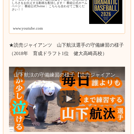
しろさをお伝えする動画を配信します！ 番組公式ホーム
ページ： 番組公式Twitter： こちらも合わせてご覧くだ
さい！！
www.youtube.com
★読売ジャイアンツ 山下航汰選手の守備練習の様子
（2018年 育成ドラフト1位 健大高崎高校）
山下航汰の守備練習の様子【読売ジャイアンツ】（2018年育成ドラフト1位 健大高崎高校）