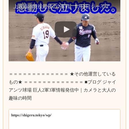
上原浩治現役最後の2軍戦。5月3日ジャイアンツ 対 ロッテ（上原浩治VS福浦和也）泣けました。
＝＝＝＝＝＝＝＝＝＝＝＝＝ ★その他運営している
もの★ ＝＝＝＝＝＝＝＝＝＝＝＝＝ ■ブログ ジャイ
アンツ球場 巨人2軍3軍情報発信中｜カメラと大人の
趣味の時間
https://shigeru.tokyo/wp/