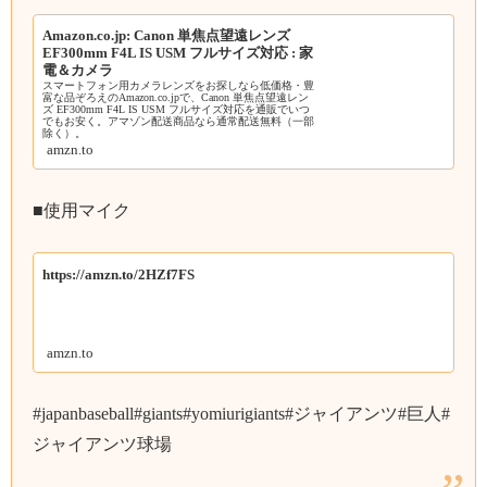
Amazon.co.jp: Canon 単焦点望遠レンズ
EF300mm F4L IS USM フルサイズ対応 : 家
電＆カメラ
スマートフォン用カメラレンズをお探しなら低価格・豊
富な品ぞろえのAmazon.co.jpで、Canon 単焦点望遠レン
ズ EF300mm F4L IS USM フルサイズ対応を通販でいつ
でもお安く。アマゾン配送商品なら通常配送無料（一部
除く）。
amzn.to
■使用マイク
https://amzn.to/2HZf7FS
amzn.to
#japanbaseball#giants#yomiurigiants#ジャイアンツ#巨人#
ジャイアンツ球場