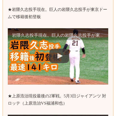
★岩隈久志投手現在。巨人の岩隈久志投手が東京ドー
ムで移籍後初登板
岩隈久志投手現在。巨人の岩隈久志投手が東京ドームで移籍後初登板
★上原浩治現役最後の2軍戦。5月3日ジャイアンツ 対
ロッテ（上原浩治VS福浦和也）