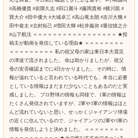
#高橋優貴 #岩隈久志 #田口麗斗 #藤岡貴裕 #横川凱 #
巽大介 #田中優大 #大城卓三 #高山竜太朗 #吉川大幾 #
田中俊太 #北村拓己 #増田大輝 #松井義弥 #重信慎之介
#山下航汰 ＝＝＝＝＝＝＝＝＝＝＝＝＝＝＝＝＝ ★投
稿主が動画を発信している理由★ ＝＝＝＝＝＝＝＝
＝＝＝＝＝＝＝＝＝ 私の祖父母の家は東日本大震災
の津波で流されました。 命は助かりましたが、祖父
母の安否確認までに4日かかりました。 その時に、情
報が溢れていると言われている時代でも、本当に必要
としている情報はまだまだ少ないこともあるのだと実
感しました。 プロ野球の情報も同様で、1軍の情報は
たくさん発信されていますが、2軍や3軍の情報はほと
んど流れていないと思い、せっかくジャイアンツ球場
の近くに住んでいるので、ジャイアンツの2軍や3軍の
情報を発信しようと決めました。 ＝＝＝＝＝＝＝＝
＝＝＝＝＝＝＝＝＝＝ ★その他おすすめのチャンネ