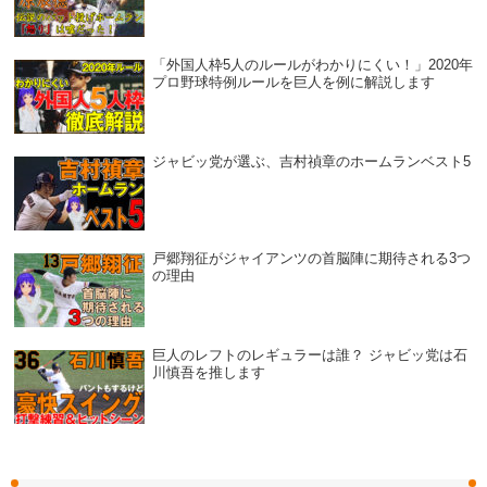
「外国人枠5人のルールがわかりにくい！」2020年
プロ野球特例ルールを巨人を例に解説します
ジャビッ党が選ぶ、吉村禎章のホームランベスト5
戸郷翔征がジャイアンツの首脳陣に期待される3つ
の理由
巨人のレフトのレギュラーは誰？ ジャビッ党は石
川慎吾を推します