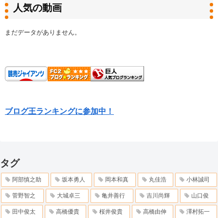
人気の動画
まだデータがありません。
ブログ王ランキングに参加中！
タグ
阿部慎之助
坂本勇人
岡本和真
丸佳浩
小林誠司
菅野智之
大城卓三
亀井善行
吉川尚輝
山口俊
田中俊太
高橋優貴
桜井俊貴
高橋由伸
澤村拓一