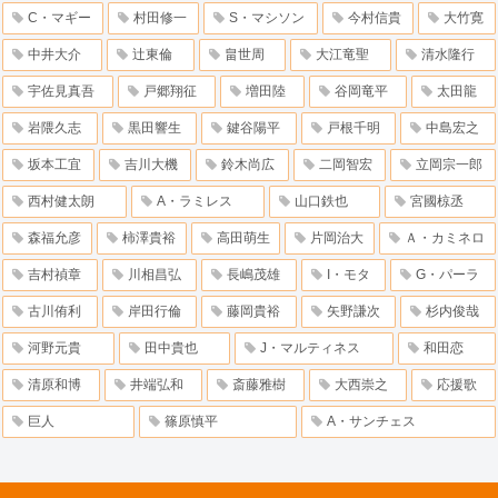
C・マギー
村田修一
S・マシソン
今村信貴
大竹寛
中井大介
辻東倫
畠世周
大江竜聖
清水隆行
宇佐見真吾
戸郷翔征
増田陸
谷岡竜平
太田龍
岩隈久志
黒田響生
鍵谷陽平
戸根千明
中島宏之
坂本工宜
吉川大機
鈴木尚広
二岡智宏
立岡宗一郎
西村健太朗
A・ラミレス
山口鉄也
宮國椋丞
森福允彦
柿澤貴裕
高田萌生
片岡治大
Ａ・カミネロ
吉村禎章
川相昌弘
長嶋茂雄
I・モタ
G・パーラ
古川侑利
岸田行倫
藤岡貴裕
矢野謙次
杉内俊哉
河野元貴
田中貴也
J・マルティネス
和田恋
清原和博
井端弘和
斎藤雅樹
大西崇之
応援歌
巨人
篠原慎平
A・サンチェス