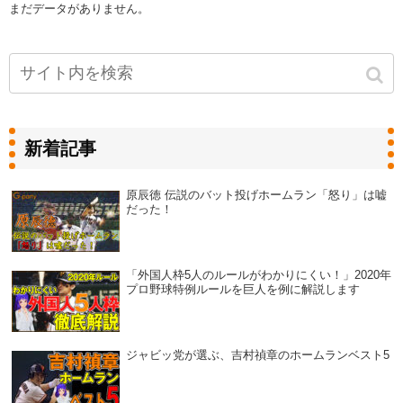
まだデータがありません。
新着記事
原辰徳 伝説のバット投げホームラン「怒り」は嘘
だった！
「外国人枠5人のルールがわかりにくい！」2020年
プロ野球特例ルールを巨人を例に解説します
ジャビッ党が選ぶ、吉村禎章のホームランベスト5