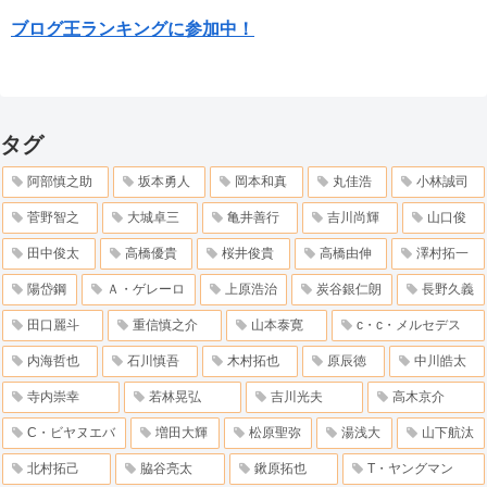
ブログ王ランキングに参加中！
タグ
阿部慎之助
坂本勇人
岡本和真
丸佳浩
小林誠司
菅野智之
大城卓三
亀井善行
吉川尚輝
山口俊
田中俊太
高橋優貴
桜井俊貴
高橋由伸
澤村拓一
陽岱鋼
Ａ・ゲレーロ
上原浩治
炭谷銀仁朗
長野久義
田口麗斗
重信慎之介
山本泰寛
c・c・メルセデス
内海哲也
石川慎吾
木村拓也
原辰徳
中川皓太
寺内崇幸
若林晃弘
吉川光夫
高木京介
C・ビヤヌエバ
増田大輝
松原聖弥
湯浅大
山下航汰
北村拓己
脇谷亮太
鍬原拓也
T・ヤングマン