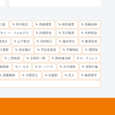
口俊
田中俊太
高橋優貴
桜井俊貴
高橋由伸
c・c・メルセデス
内海哲也
石川慎吾
木村拓也
湯浅大
山下航汰
北村拓己
脇谷亮太
鍬原拓也
江竜聖
清水隆行
宇佐見真吾
戸郷翔征
増田陸
二岡智宏
立岡宗一郎
西村健太朗
A・ラミレス
嶋茂雄
I・モタ
G・パーラ
古川侑利
岸田行倫
斎藤雅樹
大西崇之
応援歌
巨人
篠原慎平