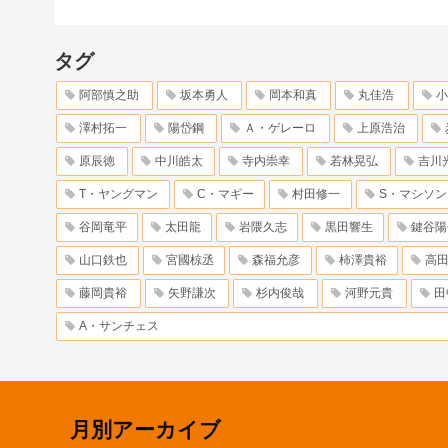
タグ
阿部慎之助
坂本勇人
岡本和真
丸佳浩
小
澤村拓一
陽岱鋼
Ａ・ゲレーロ
上原浩治
原辰徳
中川皓太
寺内崇幸
若林晃弘
吉川
T・ヤングマン
C・マギー
村田修一
S・マシソン
谷岡竜平
太田龍
岩隈久志
黒田響生
鍵谷陽
山口鉄也
宮國椋丞
森福允彦
柿澤貴裕
高
藤岡貴裕
矢野謙次
杉内俊哉
河野元貴
田
A・サンチェス
月別アーカイブ