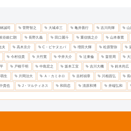
林誠司
菅野智之
大城卓三
亀井善行
吉川尚輝
山
炭谷銀仁朗
長野久義
田口麗斗
重信慎之介
山本泰寛
光夫
高木京介
C・ビヤヌエバ
増田大輝
松原聖弥
今村信貴
大竹寛
中井大介
辻東倫
畠世周
大
平
戸根千明
中島宏之
坂本工宜
吉川大機
鈴木尚広
田萌生
片岡治大
Ａ・カミネロ
吉村禎章
川相昌弘
長
中貴也
J・マルティネス
和田恋
清原和博
井端弘和