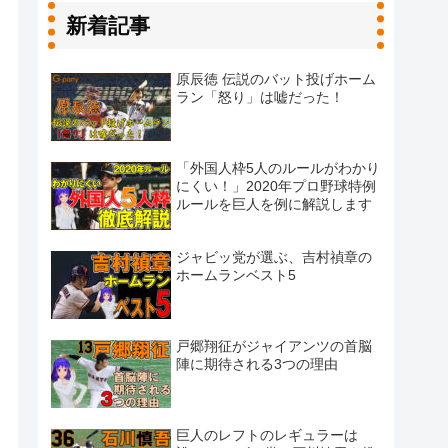
新着記事
原辰徳 伝説のバット投げホーム
ラン「怒り」は嘘だった！
「外国人枠5人のルールがわかり
にくい！」2020年プロ野球特例
ルールを巨人を例に解説します
ジャビッ党が選ぶ、吉村禎章の
ホームランベスト5
戸郷翔征がジャイアンツの首脳
陣に期待される3つの理由
巨人のレフトのレギュラーは