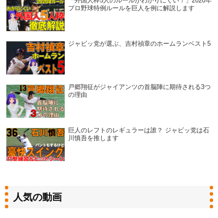
「外国人枠5人のルールがわかりにくい！」2020年
プロ野球特例ルールを巨人を例に解説します
ジャビッ党が選ぶ、吉村禎章のホームランベスト5
戸郷翔征がジャイアンツの首脳陣に期待される3つ
の理由
巨人のレフトのレギュラーは誰？ ジャビッ党は石
川慎吾を推します
人気の動画