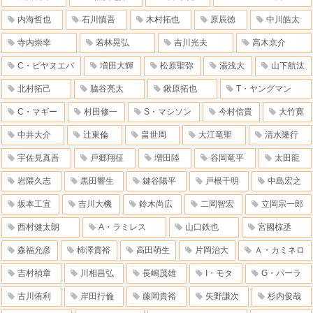
内海哲也
石川慎吾
木村拓也
原辰徳
中川皓太
寺内崇幸
若林晃弘
吉川光夫
高木京介
C・ビヤヌエバ
増田大輝
松原聖弥
湯浅大
山下航汰
北村拓己
脇谷亮太
鍬原拓也
T・ヤングマン
C・マギー
村田修一
S・マシソン
今村信貴
大竹寛
中井大介
辻東倫
畠世周
大江竜聖
清水隆行
宇佐見真吾
戸郷翔征
増田陸
谷岡竜平
太田龍
岩隈久志
黒田響生
鍵谷陽平
戸根千明
中島宏之
坂本工宜
吉川大機
鈴木尚広
二岡智宏
立岡宗一郎
西村健太朗
A・ラミレス
山口鉄也
宮國椋丞
森福允彦
柿澤貴裕
高田萌生
片岡治大
Ａ・カミネロ
吉村禎章
川相昌弘
長嶋茂雄
I・モタ
G・パーラ
古川侑利
岸田行倫
藤岡貴裕
矢野謙次
杉内俊哉