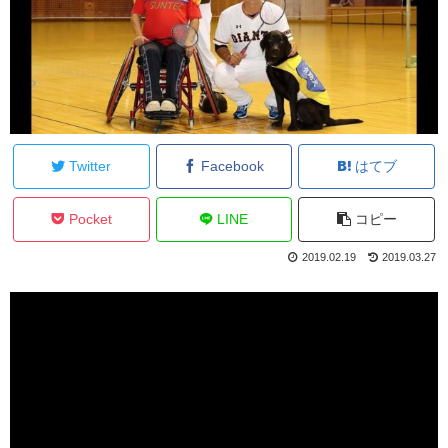
Twitter
Facebook
はてブ
Pocket
LINE
コピー
2019.02.19
2019.03.27