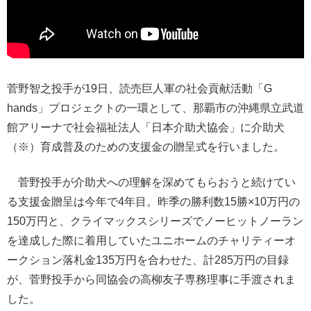
菅野智之投手が19日、読売巨人軍の社会貢献活動「G
hands」プロジェクトの一環として、那覇市の沖縄県立武道
館アリーナで社会福祉法人「日本介助犬協会」に介助犬
（※）育成普及のための支援金の贈呈式を行いました。
菅野投手が介助犬への理解を深めてもらおうと続けてい
る支援金贈呈は今年で4年目。昨季の勝利数15勝×10万円の
150万円と、クライマックスシリーズでノーヒットノーラン
を達成した際に着用していたユニホームのチャリティーオ
ークション落札金135万円を合わせた、計285万円の目録
が、菅野投手から同協会の高柳友子専務理事に手渡されま
した。