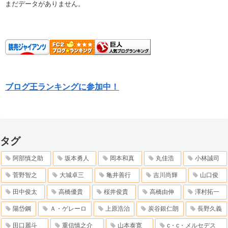
まだデータがありません。
ブログ王ランキングに参加中！
タグ
阿部慎之助
坂本勇人
岡本和真
丸佳浩
小林誠司
菅野智之
大城卓三
亀井善行
吉川尚輝
山口俊
田中俊太
高橋優貴
桜井俊貴
高橋由伸
澤村拓一
陽岱鋼
Ａ・ゲレーロ
上原浩治
炭谷銀仁朗
長野久義
田口麗斗
重信慎之介
山本泰寛
c・c・メルセデス