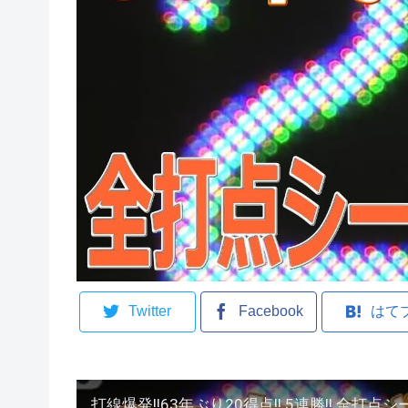
Twitter
Facebook
はて
打線爆発!!63年ぶり20得点!! 5連勝!! 全打点シ