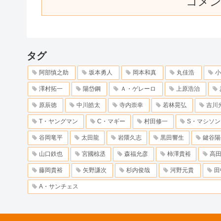
コメ
タグ
阿部慎之助
坂本勇人
岡本和真
丸佳浩
小
澤村拓一
陽岱鋼
Ａ・ゲレーロ
上原浩治
原辰徳
中川皓太
寺内崇幸
若林晃弘
吉川
T・ヤングマン
C・マギー
村田修一
S・マシソン
谷岡竜平
太田龍
岩隈久志
黒田響生
鍵谷陽
山口鉄也
宮國椋丞
森福允彦
柿澤貴裕
高
藤岡貴裕
矢野謙次
杉内俊哉
河野元貴
田
A・サンチェス