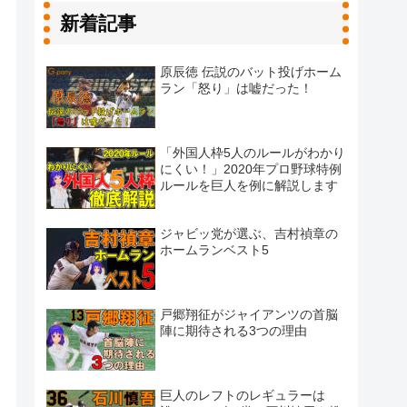
新着記事
原辰徳 伝説のバット投げホーム
ラン「怒り」は嘘だった！
「外国人枠5人のルールがわかり
にくい！」2020年プロ野球特例
ルールを巨人を例に解説します
ジャビッ党が選ぶ、吉村禎章の
ホームランベスト5
戸郷翔征がジャイアンツの首脳
陣に期待される3つの理由
巨人のレフトのレギュラーは