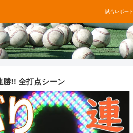
試合レポー
5連勝!! 全打点シーン