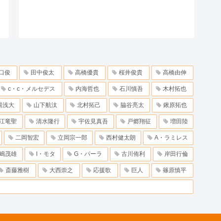
口俊
田中俊太
高橋優貴
桜井俊貴
高橋由伸
c・c・メルセデス
内海哲也
石川慎吾
木村拓也
湯浅大
山下航汰
北村拓己
脇谷亮太
鍬原拓也
江竜聖
清水隆行
宇佐見真吾
戸郷翔征
増田陸
二岡智宏
立岡宗一郎
西村健太朗
A・ラミレス
嶋茂雄
I・モタ
G・パーラ
古川侑利
岸田行倫
斎藤雅樹
大西崇之
応援歌
巨人
篠原慎平