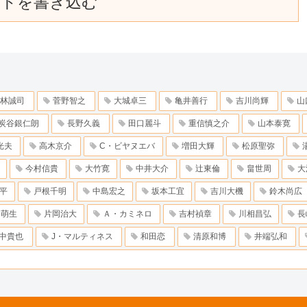
ントを書き込む
林誠司
菅野智之
大城卓三
亀井善行
吉川尚輝
山
炭谷銀仁朗
長野久義
田口麗斗
重信慎之介
山本泰寛
光夫
高木京介
C・ビヤヌエバ
増田大輝
松原聖弥
今村信貴
大竹寛
中井大介
辻東倫
畠世周
大
平
戸根千明
中島宏之
坂本工宜
吉川大機
鈴木尚広
田萌生
片岡治大
Ａ・カミネロ
吉村禎章
川相昌弘
長
中貴也
J・マルティネス
和田恋
清原和博
井端弘和