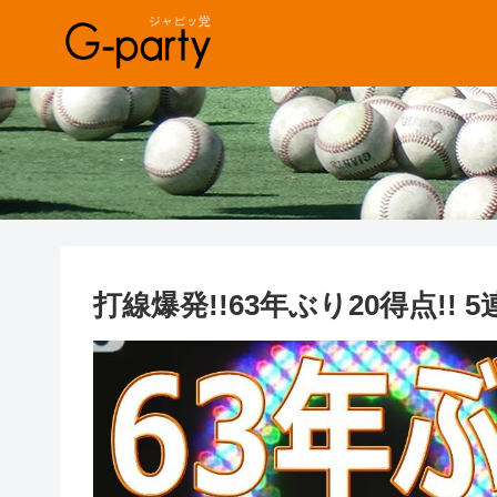
打線爆発!!63年ぶり20得点!! 