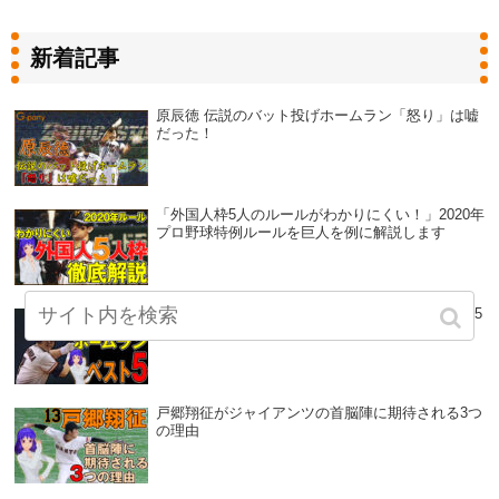
新着記事
原辰徳 伝説のバット投げホームラン「怒り」は嘘
だった！
「外国人枠5人のルールがわかりにくい！」2020年
プロ野球特例ルールを巨人を例に解説します
ジャビッ党が選ぶ、吉村禎章のホームランベスト5
戸郷翔征がジャイアンツの首脳陣に期待される3つ
の理由