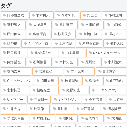
タグ
阿部慎之助
坂本勇人
岡本和真
丸佳浩
小林誠司
菅野智之
大城卓三
亀井善行
吉川尚輝
山口俊
田中俊太
高橋優貴
桜井俊貴
高橋由伸
澤村拓一
陽岱鋼
Ａ・ゲレーロ
上原浩治
炭谷銀仁朗
長野久義
田口麗斗
重信慎之介
山本泰寛
c・c・メルセデス
内海哲也
石川慎吾
木村拓也
原辰徳
中川皓太
寺内崇幸
若林晃弘
吉川光夫
高木京介
C・ビヤヌエバ
増田大輝
松原聖弥
湯浅大
山下航汰
北村拓己
脇谷亮太
鍬原拓也
T・ヤングマン
C・マギー
村田修一
S・マシソン
今村信貴
大竹寛
中井大介
辻東倫
畠世周
大江竜聖
清水隆行
宇佐見真吾
戸郷翔征
増田陸
谷岡竜平
太田龍