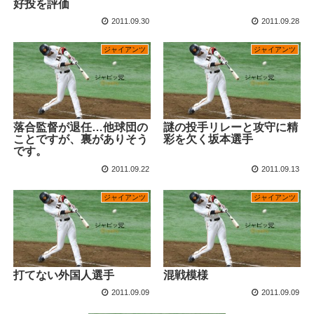
好投を評価
2011.09.30
2011.09.28
ジャイアンツ
ジャイアンツ
落合監督が退任…他球団の
謎の投手リレーと攻守に精
ことですが、裏がありそう
彩を欠く坂本選手
です。
2011.09.22
2011.09.13
ジャイアンツ
ジャイアンツ
打てない外国人選手
混戦模様
2011.09.09
2011.09.09