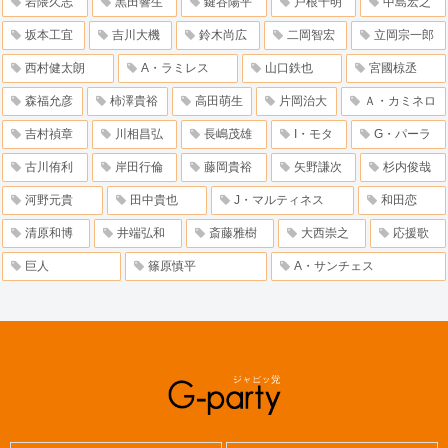
岩隈久志
黒田響生
鍵谷陽平
戸根千明
中島宏之
坂本工宜
吉川大機
鈴木尚広
二岡智宏
立岡宗一郎
西村健太朗
A・ラミレス
山口鉄也
宮國椋丞
森福允彦
柿澤貴裕
高田萌生
片岡治大
Ａ・カミネロ
吉村禎章
川相昌弘
長嶋茂雄
I・モタ
G・パーラ
古川侑利
岸田行倫
藤岡貴裕
矢野謙次
杉内俊哉
河野元貴
田中貴也
J・マルティネス
和田恋
清原和博
井端弘和
斎藤雅樹
大西崇之
応援歌
巨人
篠原慎平
A・サンチェス