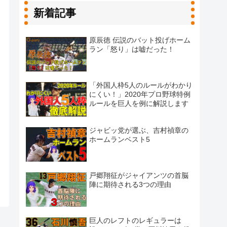
新着記事
原辰徳 伝説のバット投げホーム
ラン「怒り」は嘘だった！
「外国人枠5人のルールがわかり
にくい！」2020年プロ野球特例
ルールを巨人を例に解説します
ジャビッ党が選ぶ、吉村禎章の
ホームランベスト5
戸郷翔征がジャイアンツの首脳
陣に期待される3つの理由
巨人のレフトのレギュラーは