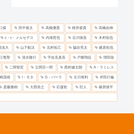
口俊
田中俊太
高橋優貴
桜井俊貴
高橋由伸
c・c・メルセデス
内海哲也
石川慎吾
木村拓也
湯浅大
山下航汰
北村拓己
脇谷亮太
鍬原拓也
江竜聖
清水隆行
宇佐見真吾
戸郷翔征
増田陸
二岡智宏
立岡宗一郎
西村健太朗
A・ラミレス
嶋茂雄
I・モタ
G・パーラ
古川侑利
岸田行倫
斎藤雅樹
大西崇之
応援歌
巨人
篠原慎平