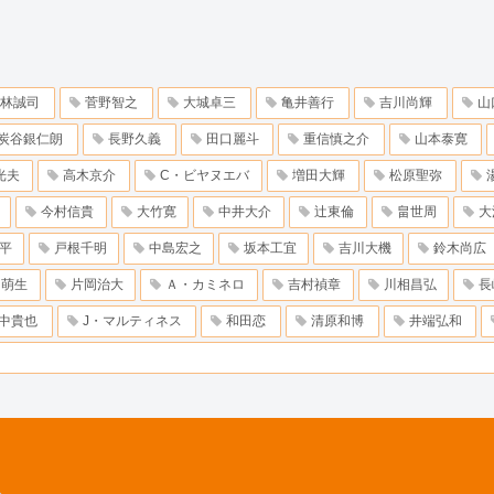
林誠司
菅野智之
大城卓三
亀井善行
吉川尚輝
山
炭谷銀仁朗
長野久義
田口麗斗
重信慎之介
山本泰寛
光夫
高木京介
C・ビヤヌエバ
増田大輝
松原聖弥
今村信貴
大竹寛
中井大介
辻東倫
畠世周
大
平
戸根千明
中島宏之
坂本工宜
吉川大機
鈴木尚広
田萌生
片岡治大
Ａ・カミネロ
吉村禎章
川相昌弘
長
中貴也
J・マルティネス
和田恋
清原和博
井端弘和