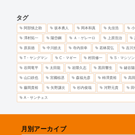
タグ
阿部慎之助
坂本勇人
岡本和真
丸佳浩
小
澤村拓一
陽岱鋼
Ａ・ゲレーロ
上原浩治
原辰徳
中川皓太
寺内崇幸
若林晃弘
吉川
T・ヤングマン
C・マギー
村田修一
S・マシソン
谷岡竜平
太田龍
岩隈久志
黒田響生
鍵谷陽
山口鉄也
宮國椋丞
森福允彦
柿澤貴裕
高
藤岡貴裕
矢野謙次
杉内俊哉
河野元貴
田
A・サンチェス
月別アーカイブ